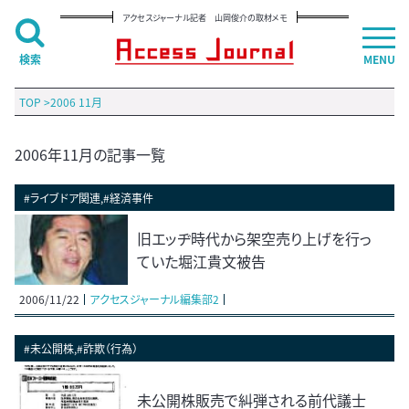
アクセスジャーナル記者 山岡俊介の取材メモ
検索
MENU
TOP
>
2006 11月
2006年11月の記事一覧
#ライブドア関連,#経済事件
旧エッヂ時代から架空売り上げを行っ
ていた堀江貴文被告
2006/11/22
アクセスジャーナル編集部2
#未公開株,#詐欺（行為）
未公開株販売で糾弾される前代議士