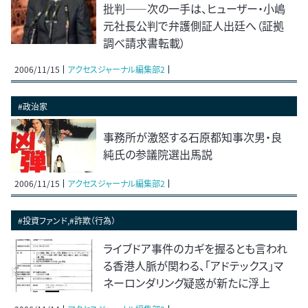
批判――次の一手は、ヒューザー・小嶋
元社長公判で弁護側証人出廷へ（証拠
調べ請求書転載）
2006/11/15
アクセスジャーナル編集部2
#政治家
事務所が激怒する石原都知事次男・良
純氏の参議院選出馬説
2006/11/15
アクセスジャーナル編集部2
#投資ファンド,#詐欺（行為）
ライブドア事件のカギを握るとも言われ
る香港人脈が関わる、「アドテックス」マ
ネーロンダリング疑惑が新たに浮上