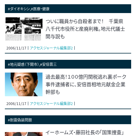
#ダイオキシン,#医療・健康
ついに職員から自殺者まで！ 千葉県
八千代市役所と産廃利権。地元代議士
関与説も
2006/11/17
アクセスジャーナル編集部2
#地元疑惑（下関市）,#安倍晋三
過去最高！１００億円関税逃れ裏ポーク
事件逮捕者に、安倍首相地元献金企業
幹部も
2006/11/17
アクセスジャーナル編集部2
#耐震偽装問題
イーホームズ・藤田社長の「国策捜査」