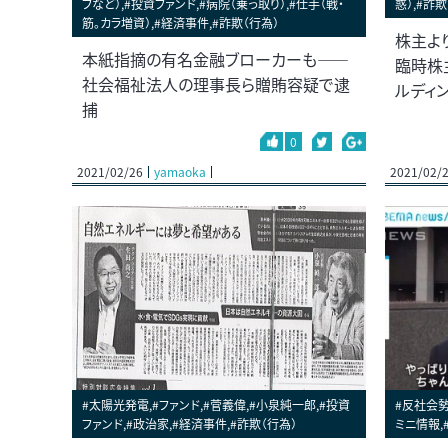
フなど）,#投資ファンド,#病院（乗っ取り）,#仕手（戦・
惑）,#詐欺
筋。カラ増資）,#経済事件,#詐欺（行為）
株主よ
本紙指摘の有名金融ブローカーも――
臨時株
社会福祉法人の理事長ら贈賄容疑で逮
ルディ
捕
0
2021/02/26
yamaoka
2021/02/
#太陽光発電,#ファンド,#菅義偉,#小泉純一郎,#投資
#反社会勢
ファンド,#政治家,#経済事件,#詐欺（行為）
ミニ情報,