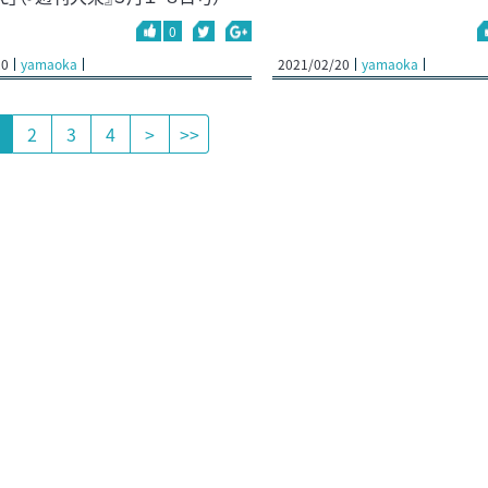
0
20
yamaoka
2021/02/20
yamaoka
2
3
4
>
>>