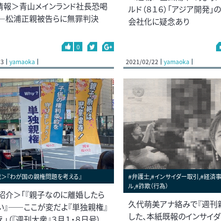
情報＞青山メインランド社長恐喝
ルド（８１６）「アジア開発」
―松浦正親被告らに無罪判決
会社化に疑念あり
0
23
yamaoka
2021/02/22
yamaoka
載＞『わが国の親権問題を考える』
#弁護士,#インサイダー取引,#経済事
ル,#詐欺（行為）
紹介＞「『親子なのに離婚したら
久代萌美アナ絡みで『週刊
い』――ここが変だよ『単独親権』
した、本紙既報のインサイ
」（『週刊大衆』３月１・８日号）