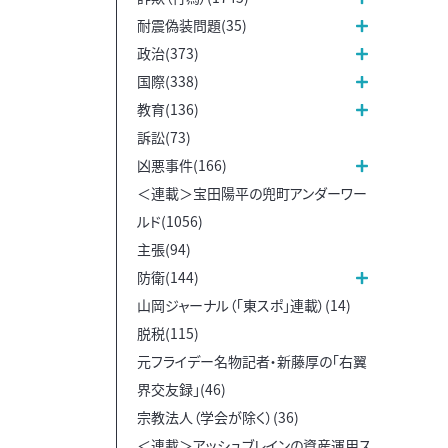
耐震偽装問題(35)
政治(373)
国際(338)
教育(136)
訴訟(73)
凶悪事件(166)
＜連載＞宝田陽平の兜町アンダーワー
ルド(1056)
主張(94)
防衛(144)
山岡ジャーナル（「東スポ」連載）(14)
脱税(115)
元フライデー名物記者・新藤厚の「右翼
界交友録」(46)
宗教法人（学会が除く）(36)
＜連載＞アッシュブレインの資産運用ス