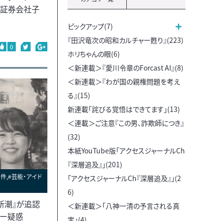
の証券会社子
ピックアップ(7)
『田沢竜次の昭和カルチャー甦り』(223)
0
ホリちゃんの眼(6)
＜新連載＞『愛川令章のForcast AI』(8)
＜新連載＞『わが国の親権問題を考え
る』(15)
新連載「詫びる覚悟はできてます」(13)
＜連載＞ご注意『この男、詐欺師につき』
(32)
本紙YouTube版「アクセスジャーナルCh
『深層追及』」(201)
件,#芸能・アイド
「アクセスジャーナルCh『深層追及』」(2
6)
新潮』が追認
＜新連載＞「八神一清の予言される真
ダー疑惑
実」(4)