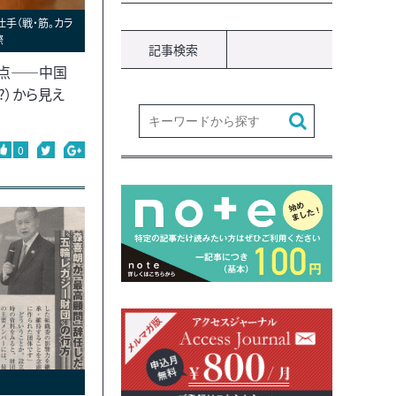
仕手（戦・筋。カラ
際
記事検索
点――中国
?）から見え
0