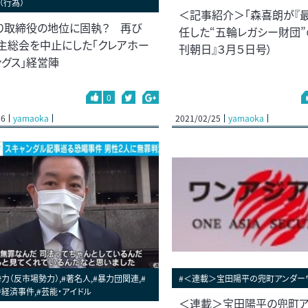
（行為）
＜記事紹介＞「森喜朗が『
り取締役の地位に固執？ 再び
任した“五輪レガシー財団”
主総会を中止にした「クレアホー
刊朝日』３月５日号）
ングス」経営陣
0
26
yamaoka
2021/02/25
yamaoka
力（反市場勢力）,#著名人,#暴力団関連,#
#＜連載＞宝田陽平の兜町アンダー
#経済事件,#芸能・アイドル
＜連載＞宝田陽平の兜町ア