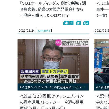
「ＳＢＩホールディングス」側が、金融庁調
＜ミニ
査厳命後、疑惑の太陽光発電会社から
事件―
不動産を購入したのはなぜ!?
（一審）
0
2021/02/24
yamaoka
2021/02/
#＜連載＞アッシュブレインの資産運用ストラテジー
#＜新連
≪連載（２２０回目）≫アッシュブレイン
＜記事
の資産運用ストラテジー 今週の相場
会えな
展望（２月21日～２月26日）
涙の訴え