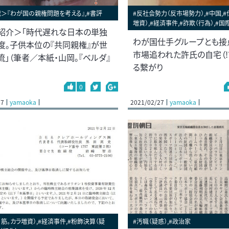
＞『わが国の親権問題を考える』,#書評
#反社会勢力（反市場勢力）,#中国,#
増資）,#経済事件,#詐欺（行為）,#国
紹介＞「時代遅れな日本の単独
わが国仕手グループとも接
度。子供本位の『共同親権』が世
市場追われた許氏の自宅（!
流」（筆者／本紙・山岡。『ベルダ』
る繋がり
0
27
yamaoka
2021/02/27
yamaoka
・筋。カラ増資）,#経済事件,#粉飾決算（疑
#汚職（疑惑）,#政治家