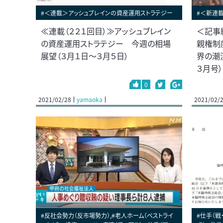
#＜連載＞アッシュブレインの資産運用ストラテジー
#＜新連載
≪連載（２２１回目）≫アッシュブレイン
＜記事
の資産運用ストラテジー 今週の相場
親権制
展望（３月１日～３月５日）
界の潮
３月号）
0
2021/02/28
yamaoka
2021/02/
#反社会勢力（反市場勢力）,#老人ホーム（ベストライ
#仕手（戦