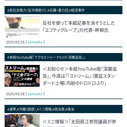
#反社会勢力（反市場勢力）,#右翼・暴力団,#経済事件
反社を使って本紙記事を消そうとした
「エフティグループ」元代表・畔柳氏
2025/05/28
yamaoka
#本紙YouTube版「アクセスジャーナルCh『深層追及』」
＜お知らせ＞本紙YouTube版『深層追
及』、今週は「『ストリーム』（東証スタン
ダード上場）内紛のドロドロぶり」
2025/05/28
yamaoka
#選挙,#汚職（疑惑）,#ミニ情報,#政治家,#政治
＜ミニ情報＞「太田房江参院議員が参