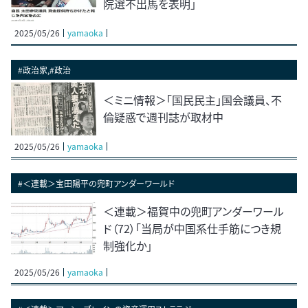
院選不出馬を表明」
2025/05/26
yamaoka
#政治家,#政治
＜ミニ情報＞「国民民主」国会議員、不
倫疑惑で週刊誌が取材中
2025/05/26
yamaoka
#＜連載＞宝田陽平の兜町アンダーワールド
＜連載＞福賀中の兜町アンダーワール
ド（72）「当局が中国系仕手筋につき規
制強化か」
2025/05/26
yamaoka