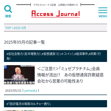
アクセスジャーナル記者 山岡俊介の取材メモ
検索
MENU
TOP
>
2025 5月
2025年05月の記事一覧
#反社会勢力（反市場勢力）,#仮想通貨（ビットコイン）,#経済事件,#詐欺（行
為）
＜ご注意!!＞「ミュゼプラチナム」会員
情報が流出!? あの仮想通貨詐欺疑惑
会社から営業の可能性あり
2025/05/31
yamaoka
#『田沢竜次の昭和カルチャー甦り』