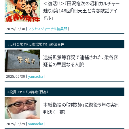
＜復活!!＞『田沢竜次の昭和カルチャー
甦り』第148回「四天王と青春歌謡アイ
ドル」
2025/05/30
アクセスジャーナル編集部
#反社会勢力（反市場勢力）,#経済事件
逮捕監禁等容疑で逮捕された、染谷容
疑者の華麗なる人脈
2025/05/30
yamaoka
#投資ファンド,#詐欺（行為）
本紙指摘の「詐欺師」に懲役５年の実刑
判決（一審）
2025/05/29
yamaoka