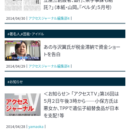
託？」（本紙・山岡。『ベルダ』５月号）
2014/04/30
アクセスジャーナル編集部4
#著名人,#芸能・アイドル
あの与沢翼氏が税金滞納で資金ショー
トを告白
2014/04/29
アクセスジャーナル編集部4
#お知らせ
＜お知らせ＞ 「アクセスＴＶ」第16回は
５月２日午後３時から――小保方氏は
悪女か、TPPで遺伝子組替食品が日本
を支配！等
2014/04/28
yamaoka