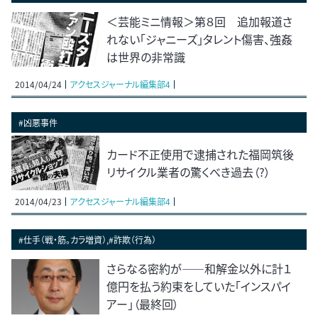
＜芸能ミニ情報＞第８回 追加報道さ
れない「ジャニーズ」タレント傷害、強姦
は世界の非常識
2014/04/24
アクセスジャーナル編集部4
#凶悪事件
カード不正使用で逮捕された福岡筑後
リサイクル業者の驚くべき過去（?）
2014/04/23
アクセスジャーナル編集部4
#仕手（戦・筋。カラ増資）,#詐欺（行為）
さらなる密約が――和解金以外に計１
億円を払う約束をしていた「インスパイ
アー」（最終回）