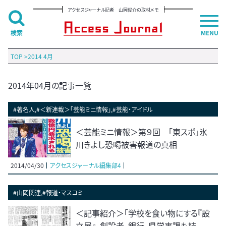
アクセスジャーナル記者 山岡俊介の取材メモ
検索
MENU
TOP
>
2014 4月
2014年04月の記事一覧
#著名人,#＜新連載＞「芸能ミニ情報」,#芸能・アイドル
＜芸能ミニ情報＞第９回 「東スポ」氷
川きよし恐喝被害報道の真相
2014/04/30
アクセスジャーナル編集部4
#山岡関連,#報道・マスコミ
＜記事紹介＞「学校を食い物にする『設
立屋』。創設者、銀行、県学事課も結