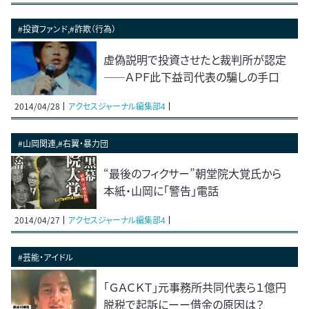
#投資ファンド,#詐欺（行為）
虚偽説明で投資させたと裁判所が認定
――ＡＰＦ此下益司代表の騙しの手口
2014/04/28
アクセスジャーナル編集部4
#山岡関連,#右翼・暴力団
“最後のフィクサー”朝堂院大覚氏から
本紙・山岡に「警告」電話
2014/04/27
アクセスジャーナル編集部4
#芸能・アイドル
「ＧＡＣＫＴ」元事務所共同代表ら１億円
脱税で起訴にーー借金の原因は？