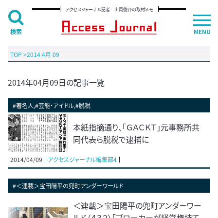
アクセスジャーナル記者 山岡俊介の取材メモ
検索
MENU
TOP
>
2014 4月 09
2014年04月09日の記事一覧
#著名人,#芸能・アイドル,#脱税
本紙指摘通り、「ＧＡＣＫＴ」元事務所共
同代表ら脱税で逮捕に
2014/04/09
アクセスジャーナル編集部4
#＜連載＞宝田陽平の兜町アンダーワールド
＜連載＞宝田陽平の兜町アンダーワー
ルド（４３２）「ブローカーが経営権持て