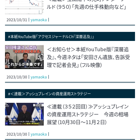
ルド（９５０）「先週の仕手株動向など」
2023/10/31
yamaoka
#本紙YouTube版「アクセスジャーナルCh『深層追及』」
＜お知らせ＞本紙YouTube版『深層追
及』、今週ネタは「安田さん遺族、告訴受
理で記者会見」（フル映像）
2023/10/30
yamaoka
#＜連載＞アッシュブレインの資産運用ストラテジー
≪連載（３５２回目）≫アッシュブレイン
の資産運用ストラテジー 今週の相場
展望（10月30日～11月２日）
2023/10/30
yamaoka