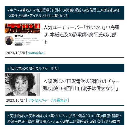
#半グレ,#著名人,#地元疑惑（下関市）,#汚職（疑惑）,#安倍晋三,#政治家,#経
済事件,#芸能・アイドル,#地上げ関係会社
人気ユーチューバー「ガッツch」中島蓮
は、本紙追及の詐欺師・奥平氏の元部
下
2023/10/28
yamaoka
#『田沢竜次の昭和カルチャー甦り』
＜復活!!＞『田沢竜次の昭和カルチャー
甦り』第108回「山口淑子は偉大なり！」
2023/10/27
アクセスジャーナル編集部
#反社会勢力（反市場勢力）,#薬（タミフル、抗うつ剤など）,#中国,#医療・健康,#
経済事件,#不動産(投資用マンション）,#地上げ関係会社,#詐欺（行為）,#国際