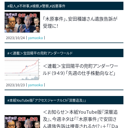
#殺人,#不祥事,#検察,#警察,#凶悪事件
「木原事件」、安田種雄さん遺族告訴が
受理に！
2023/10/24
yamaoka
#＜連載＞宝田陽平の兜町アンダーワールド
＜連載＞宝田陽平の兜町アンダーワー
ルド（９４９）「先週の仕手株動向など」
2023/10/23
yamaoka
#本紙YouTube版「アクセスジャーナルCh『深層追及』」
＜お知らせ＞本紙YouTube版『深層追
及』、今週ネタは「『木原事件』で安田さ
ん遺族告訴は捜査されるか!?」＋「『Ｄａ