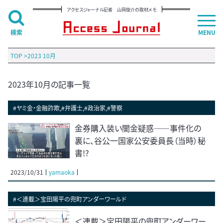
アクセスジャーナル記者 山岡俊介の取材メモ
検索
MENU
TOP
>
2023 10月
2023年10月の記事一覧
#ヤミ金・金融詐欺,#弁護士,#政治家,#警察
金券購入装い闇金疑惑――事件化の
裏に、谷公一国家公安委員長（当時）秘
書!?
2023/10/31
yamaoka
#＜連載＞宝田陽平の兜町アンダーワールド
＜連載＞宝田陽平の兜町アンダーワー