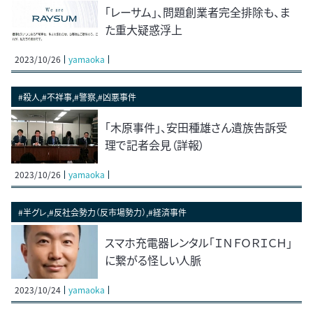
「レーサム」、問題創業者完全排除も、ま
た重大疑惑浮上
2023/10/26
yamaoka
#殺人,#不祥事,#警察,#凶悪事件
「木原事件」、安田種雄さん遺族告訴受
理で記者会見（詳報）
2023/10/26
yamaoka
#半グレ,#反社会勢力（反市場勢力）,#経済事件
スマホ充電器レンタル「ＩＮＦＯＲＩＣＨ」
に繋がる怪しい人脈
2023/10/24
yamaoka