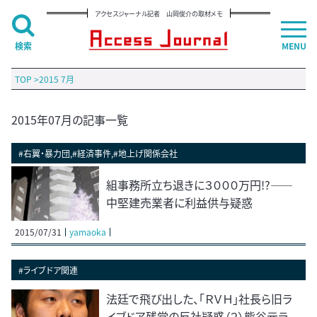
アクセスジャーナル記者 山岡俊介の取材メモ
検索
MENU
TOP
>
2015 7月
2015年07月の記事一覧
#右翼・暴力団,#経済事件,#地上げ関係会社
組事務所立ち退きに３０００万円!?――
中堅建売業者に利益供与疑惑
2015/07/31
yamaoka
#ライブドア関連
法廷で飛び出した、「ＲＶＨ」社長ら旧ラ
イブドア残党の反社疑惑（２）熊谷元ラ