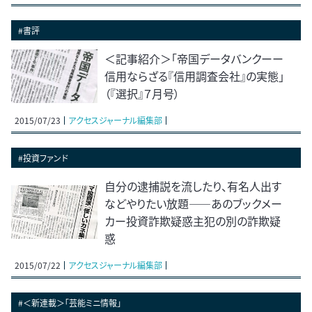
#書評
＜記事紹介＞「帝国データバンクーー
信用ならざる『信用調査会社』の実態」
（『選択』７月号）
2015/07/23
アクセスジャーナル編集部
#投資ファンド
自分の逮捕説を流したり、有名人出す
などやりたい放題――あのブックメー
カー投資詐欺疑惑主犯の別の詐欺疑
惑
2015/07/22
アクセスジャーナル編集部
#＜新連載＞「芸能ミニ情報」