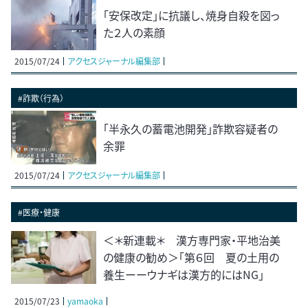
「安保改定」に抗議し、焼身自殺を図っ
た２人の素顔
2015/07/24
アクセスジャーナル編集部
#詐欺（行為）
｢半永久の蓄電池開発｣詐欺容疑者の
余罪
2015/07/24
アクセスジャーナル編集部
#医療・健康
＜＊新連載＊ 漢方専門家・平地治美
の健康の勧め＞「第６回 夏の土用の
養生ーーウナギは漢方的にはNG」
2015/07/23
yamaoka