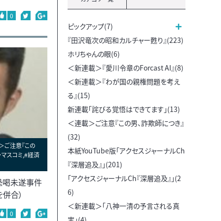
0
ピックアップ(7)
『田沢竜次の昭和カルチャー甦り』(223)
ホリちゃんの眼(6)
＜新連載＞『愛川令章のForcast AI』(8)
＜新連載＞『わが国の親権問題を考え
る』(15)
新連載「詫びる覚悟はできてます」(13)
＜連載＞ご注意『この男、詐欺師につき』
(32)
＞ご注意『この
本紙YouTube版「アクセスジャーナルCh
・マスコミ,#経済
『深層追及』」(201)
「アクセスジャーナルCh『深層追及』」(2
恐喝未遂事件
6)
を併合）
＜新連載＞「八神一清の予言される真
0
実」(4)