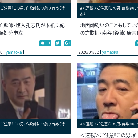
ご注意『この男、詐欺師につき』,#詐欺（行
#＜連載＞ご注意『この男、詐欺師につ
為）
詐欺師・塩入孔志氏が本紙に記
地面師紛いのこともしてい
仮処分申立
の詐欺師・南谷（後藤）康宗
0
20
yamaoka
2026/04/02
yamaoka
ご注意『この男、詐欺師につき』,#詐欺（行
#＜連載＞ご注意『この男、詐欺師に
＜連載＞ご注意『この男、詐