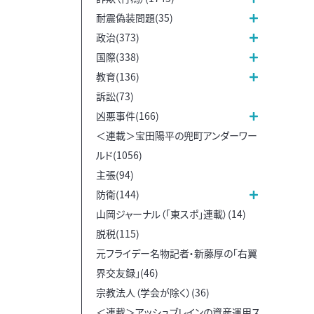
耐震偽装問題(35)
政治(373)
国際(338)
教育(136)
訴訟(73)
凶悪事件(166)
＜連載＞宝田陽平の兜町アンダーワー
ルド(1056)
主張(94)
防衛(144)
山岡ジャーナル（「東スポ」連載）(14)
脱税(115)
元フライデー名物記者・新藤厚の「右翼
界交友録」(46)
宗教法人（学会が除く）(36)
＜連載＞アッシュブレインの資産運用ス