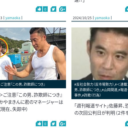
0
13
yamaoka
2024/10/25
yamaoka
ご注意『この男、詐欺師につき』
#反社会勢力（反市場勢力）,#＜連載
男、詐欺師につき』,#山岡関連,#報道
＞ご注意『この男、詐欺師につき』
事件,#詐欺（行為）
）なかやまきんに君のマネージャーは
「週刊報道サイト」佐藤昇、
（現在、失踪中）
の次回公判日が判明（２件
0