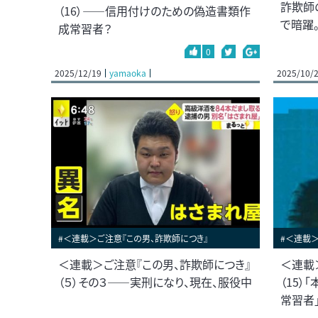
詐欺師
（16）――信用付けのための偽造書類作
で暗躍
成常習者？
0
2025/12/19
yamaoka
2025/10/
#＜連載＞ご注意『この男、詐欺師につき』
#＜連載＞
＜連載＞ご注意『この男、詐欺師につき』
＜連載
（５）その３――実刑になり、現在、服役中
（15）
常習者