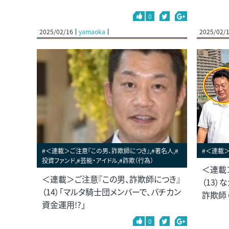
0
2025/02/16
yamaoka
2025/02/
#＜連載＞ご注意『この男、詐欺師につき』,#著名人,#
#＜連載＞
投資ファンド,#芸能・アイドル,#詐欺（行為）
＜連載
＜連載＞ご注意『この男、詐欺師につき』
（13
（14）「マルタ騎士団メンバーで、バチカン
詐欺師
資金運用!?」
0