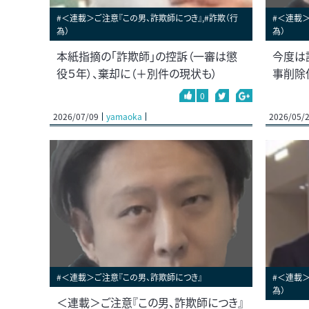
#＜連載＞ご注意『この男、詐欺師につき』,#詐欺（行
#＜連載＞
為）
為）
本紙指摘の「詐欺師」の控訴（一審は懲
今度は
役５年）、棄却に（＋別件の現状も）
事削除
0
2026/07/09
yamaoka
2026/05/
#＜連載＞ご注意『この男、詐欺師につき』
#＜連載＞
為）
＜連載＞ご注意『この男、詐欺師につき』