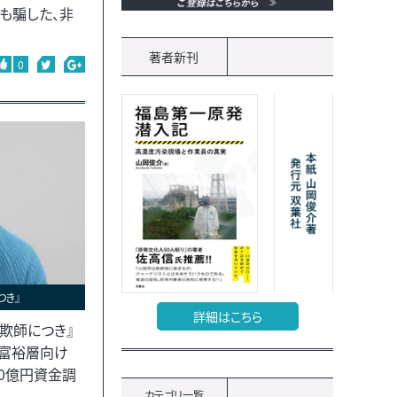
岡も騙した、非
著者新刊
0
つき』
詳細はこちら
欺師につき』
超富裕層向け
0億円資金調
カテゴリ一覧