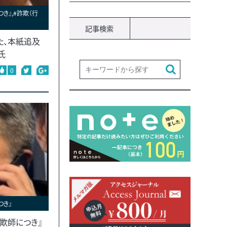
き』,#詐欺（行
記事検索
た、本紙追及
氏
0
つき』
欺師につき』