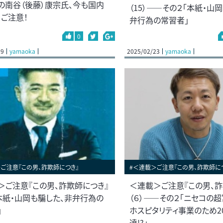
の南谷（後藤）康宗氏、今も国内
（15）――その２「本紙・山
。ご注意！
弁行為の常習者」
0
29
yamaoka
2025/02/23
yamaoka
ご注意『この男、詐欺師につき』
#＜連載＞ご注意『この男、詐欺師に
＞ご注意『この男、詐欺師につき』
＜連載＞ご注意『この男、詐
「本紙・山岡も騙した、非弁行為の
（６）――その２「ニセコの
」
ホスピタリティ事業のため2
達!?」