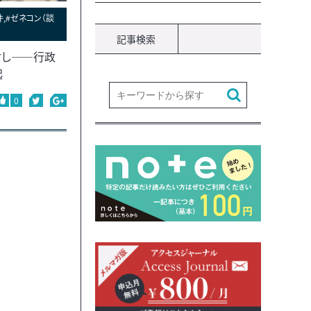
件,#ゼネコン（談
記事検索
対し――行政
起
0