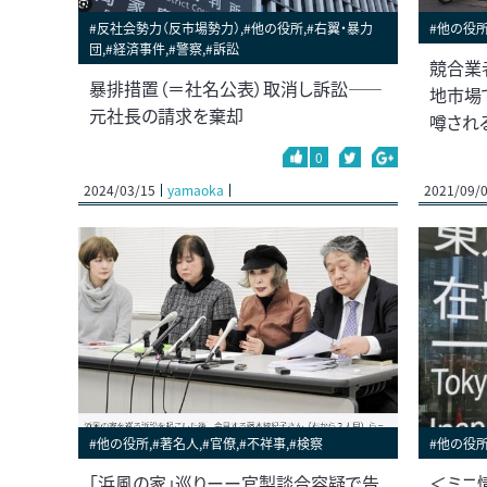
#反社会勢力（反市場勢力）,#他の役所,#右翼・暴力
#他の役所
団,#経済事件,#警察,#訴訟
競合業
暴排措置（＝社名公表）取消し訴訟――
地市場
元社長の請求を棄却
噂され
0
2024/03/15
yamaoka
2021/09/
#他の役所,#著名人,#官僚,#不祥事,#検察
#他の役所
「浜風の家」巡りーー官製談合容疑で告
＜ミニ