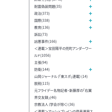
耐震偽装問題(35)
政治(373)
国際(338)
教育(136)
訴訟(73)
凶悪事件(166)
＜連載＞宝田陽平の兜町アンダーワー
ルド(1056)
主張(94)
防衛(144)
山岡ジャーナル（「東スポ」連載）(14)
脱税(115)
元フライデー名物記者・新藤厚の「右翼
界交友録」(46)
宗教法人（学会が除く）(36)
＜連載＞アッシュブレインの資産運用ス