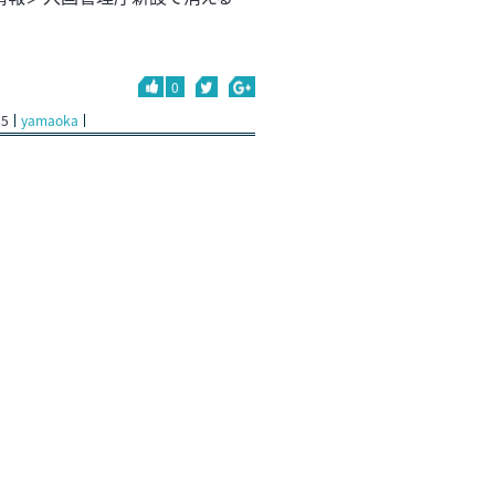
0
15
yamaoka