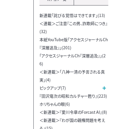
新連載「詫びる覚悟はできてます」(13)
＜連載＞ご注意『この男、詐欺師につき』
(32)
本紙YouTube版「アクセスジャーナルCh
『深層追及』」(201)
「アクセスジャーナルCh『深層追及』」(2
6)
＜新連載＞「八神一清の予言される真
実」(4)
ピックアップ(7)
『田沢竜次の昭和カルチャー甦り』(223)
ホリちゃんの眼(6)
＜新連載＞『愛川令章のForcast AI』(8)
＜新連載＞『わが国の親権問題を考え
る』(15)