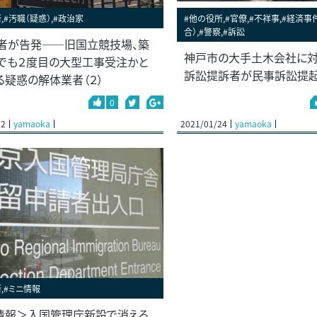
,#汚職（疑惑）,#政治家
#他の役所,#官僚,#不祥事,#経済事
合）,#警察,#訴訟
者が告発――旧国立競技場、築
神戸市の大手土木会社に
でも２度目の大型工事受注かと
訴訟提訴者が民事訴訟提
る疑惑の解体業者（２）
0
02
yamaoka
2021/01/24
yamaoka
,#ミニ情報
情報＞入国管理庁新設で消える