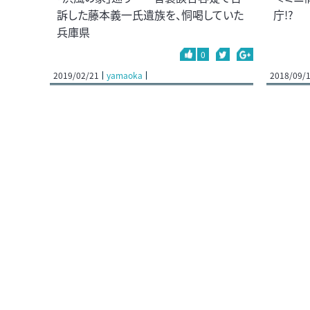
訴した藤本義一氏遺族を、恫喝していた
庁!?
兵庫県
0
2019/02/21
yamaoka
2018/09/