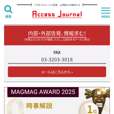
アクセスジャーナル記者 山岡俊介の取材メモ
検索
MENU
内部・外部告発、情報求む！
（弁護士などのプロが調査。ただし、公益性あるケースに限る）
FAX
03-3203-3018
メールはこちらから »