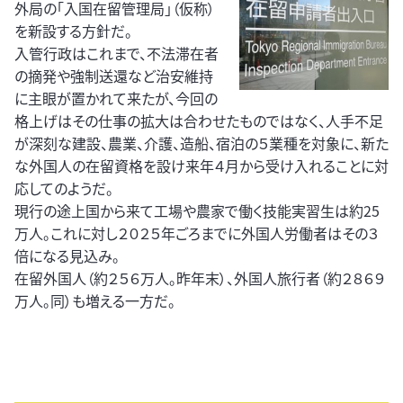
外局の「入国在留管理局」（仮称）
を新設する方針だ。
入管行政はこれまで、不法滞在者
の摘発や強制送還など治安維持
に主眼が置かれて来たが、今回の
格上げはその仕事の拡大は合わせたものではなく、人手不足
が深刻な建設、農業、介護、造船、宿泊の５業種を対象に、新た
な外国人の在留資格を設け来年４月から受け入れることに対
応してのようだ。
現行の途上国から来て工場や農家で働く技能実習生は約25
万人。これに対し２０２５年ごろまでに外国人労働者はその３
倍になる見込み。
在留外国人（約２５６万人。昨年末）、外国人旅行者（約２８６９
万人。同）も増える一方だ。