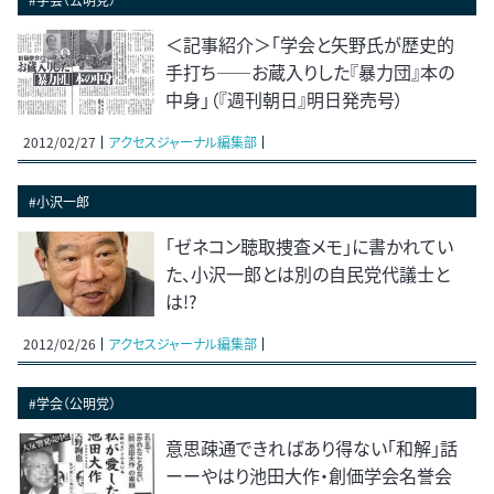
＜記事紹介＞「学会と矢野氏が歴史的
手打ち――お蔵入りした『暴力団』本の
中身」（『週刊朝日』明日発売号）
2012/02/27
アクセスジャーナル編集部
#小沢一郎
「ゼネコン聴取捜査メモ」に書かれてい
た、小沢一郎とは別の自民党代議士と
は!?
2012/02/26
アクセスジャーナル編集部
#学会（公明党）
意思疎通できればあり得ない「和解」話
ーーやはり池田大作・創価学会名誉会