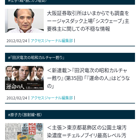
#仕手（戦・筋。カラ増資）
大阪証券取引所はいまからでも調査を
ーージャスダック上場「シスウェーブ」主
要株主に関しての不穏な情報
2012/02/24
アクセスジャーナル編集部
#『田沢竜次の昭和カルチャー甦り』
＜新連載＞『田沢竜次の昭和カルチャ
ー甦り』（第35回）「『運命の人』はどうな
の」
2012/02/24
アクセスジャーナル編集部
#原子力（放射線・核）
＜主張＞東京都葛飾区の公園土壌汚
染濃度＝チェルノブイリ最高レベル汚