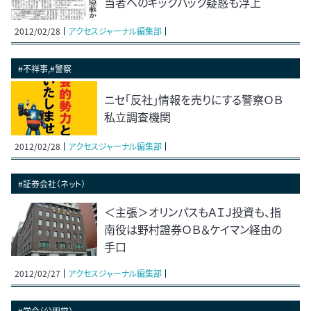
当者へのキックバック疑惑も浮上
2012/02/28
アクセスジャーナル編集部
#不祥事,#警察
ニセ「反社」情報を売りにする警察ＯＢ
私立調査機関
2012/02/28
アクセスジャーナル編集部
#証券会社（ネット）
＜主張＞オリンパスもＡＩＪ投資も、指
南役は野村證券ＯＢ＆ケイマン経由の
手口
2012/02/27
アクセスジャーナル編集部
#学会（公明党）