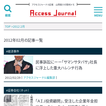
アクセスジャーナル記者 山岡俊介の取材メモ
検索
MENU
TOP
>
2012 2月
2012年02月の記事一覧
#経済事件
民事訴訟にーー「サマンサタバサ」社長
に浮上した重大ハレンチ行為
2012/02/29
アクセスジャーナル編集部
#証券会社（ネット）
「ＡＩＪ投資顧問」、受注した企業年金担