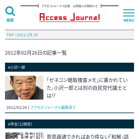
アクセスジャーナル記者 山岡俊介の取材メモ
検索
MENU
TOP
>
2012 2月 26
2012年02月26日の記事一覧
#小沢一郎
「ゼネコン聴取捜査メモ」に書かれてい
た、小沢一郎とは別の自民党代議士と
は!?
2012/02/26
アクセスジャーナル編集部
#学会（公明党）
意思疎通できればあり得ない「和解」話