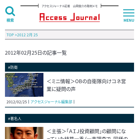
アクセスジャーナル記者 山岡俊介の取材メモ
検索
MENU
TOP
>
2012 2月 25
2012年02月25日の記事一覧
#防衛
＜ミニ情報＞OBの自衛隊向けコネ営
業に疑問の声
2012/02/25
アクセスジャーナル編集部
#著名人
＜主張＞「ＡＩＪ投資顧問」の顧問にな
っていた植草一秀（一斉調査で、同様の