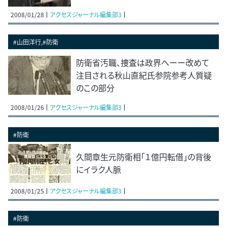
2008/01/28
アクセスジャーナル編集部3
#山田洋行,#防衛
防衛省汚職、捜査は政界へーー改めて
注目される秋山直紀氏参院参考人質疑
のこの部分
2008/01/26
アクセスジャーナル編集部3
#防衛
久間章生元防衛相「１億円転借」の背後
にイラク人脈
2008/01/25
アクセスジャーナル編集部3
#防衛