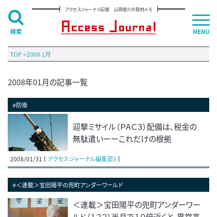
アクセスジャーナル記者 山岡俊介の取材メモ
検索
MENU
TOP
>
2008 1月
2008年01月の記事一覧
#防衛
迎撃ミサイル（ＰＡＣ３）配備は、税金の
無駄遣いーーこれだけの根拠
2008/01/31
アクセスジャーナル編集部3
#＜連載＞宝田陽平の兜町アンダーワールド
＜連載＞宝田陽平の兜町アンダーワー
ルド（１２２）半月で１０倍近くと、異常高