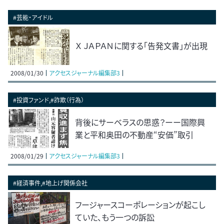
#芸能・アイドル
Ｘ ＪＡＰＡＮに関する「告発文書」が出現
2008/01/30
アクセスジャーナル編集部3
#投資ファンド,#詐欺（行為）
背後にサーベラスの思惑？ーー国際興
業と平和奥田の不動産“安価”取引
2008/01/29
アクセスジャーナル編集部3
#経済事件,#地上げ関係会社
フージャースコーポレーションが起こし
ていた、もう一つの訴訟