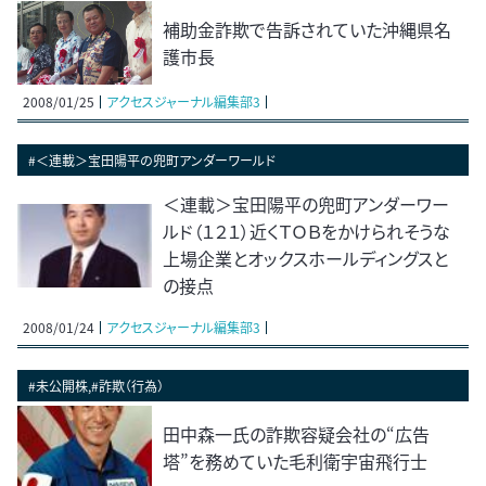
補助金詐欺で告訴されていた沖縄県名
護市長
2008/01/25
アクセスジャーナル編集部3
#＜連載＞宝田陽平の兜町アンダーワールド
＜連載＞宝田陽平の兜町アンダーワー
ルド（１２１）近くＴＯＢをかけられそうな
上場企業とオックスホールディングスと
の接点
2008/01/24
アクセスジャーナル編集部3
#未公開株,#詐欺（行為）
田中森一氏の詐欺容疑会社の“広告
塔”を務めていた毛利衛宇宙飛行士