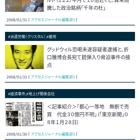
騰した政治銘柄「千年の杜」
2008/01/31
アクセスジャーナル編集部3
#派遣労働（クリスタル）,#雇用
グッドウィル恐喝未遂容疑者逮捕と、折
口雅博会長宛て銃弾入り脅迫事件の接
点
2008/01/31
アクセスジャーナル編集部3
#経済事件,#地上げ関係会社
＜記事紹介＞「都心一等地 無断で売
買 代金３０億円不明」（「東京新聞」０
８年１月２８日）
2008/01/30
アクセスジャーナル編集部3