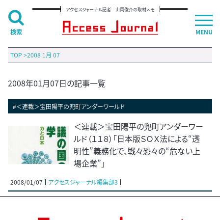
アクセスジャーナル記者 山岡俊介の取材メモ
検索
MENU
TOP
>
2008 1月 07
2008年01月07日の記事一覧
#＜連載＞宝田陽平の兜町アンダーワールド
＜連載＞宝田陽平の兜町アンダーワー
ルド（１１８）「日本版ＳＯＸ法による“透
明性”義務化で、戦々恐々の“危ない上
場企業”」
2008/01/07
アクセスジャーナル編集部3