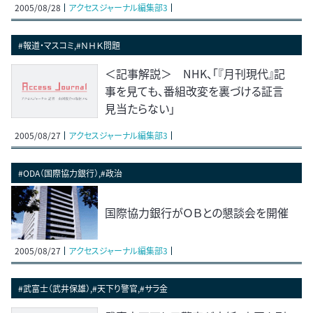
2005/08/28
アクセスジャーナル編集部3
#報道・マスコミ,#ＮＨＫ問題
＜記事解説＞ NHK、「『月刊現代』記
事を見ても、番組改変を裏づける証言
見当たらない」
2005/08/27
アクセスジャーナル編集部3
#ODA（国際協力銀行）,#政治
国際協力銀行がＯＢとの懇談会を開催
2005/08/27
アクセスジャーナル編集部3
#武富士（武井保雄）,#天下り警官,#サラ金