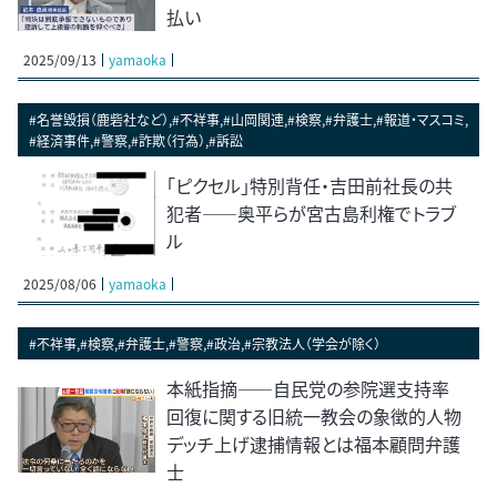
払い
2025/09/13
yamaoka
#名誉毀損（鹿砦社など）,#不祥事,#山岡関連,#検察,#弁護士,#報道・マスコミ,
#経済事件,#警察,#詐欺（行為）,#訴訟
「ピクセル」特別背任・吉田前社長の共
犯者――奥平らが宮古島利権でトラブ
ル
2025/08/06
yamaoka
#不祥事,#検察,#弁護士,#警察,#政治,#宗教法人（学会が除く）
本紙指摘――自民党の参院選支持率
回復に関する旧統一教会の象徴的人物
デッチ上げ逮捕情報とは福本顧問弁護
士