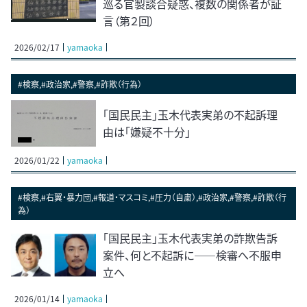
巡る官製談合疑惑、複数の関係者が証
言（第２回）
2026/02/17
yamaoka
#検察,#政治家,#警察,#詐欺（行為）
「国民民主」玉木代表実弟の不起訴理
由は「嫌疑不十分」
2026/01/22
yamaoka
#検察,#右翼・暴力団,#報道・マスコミ,#圧力（自粛）,#政治家,#警察,#詐欺（行
為）
「国民民主」玉木代表実弟の詐欺告訴
案件、何と不起訴に――検審へ不服申
立へ
2026/01/14
yamaoka