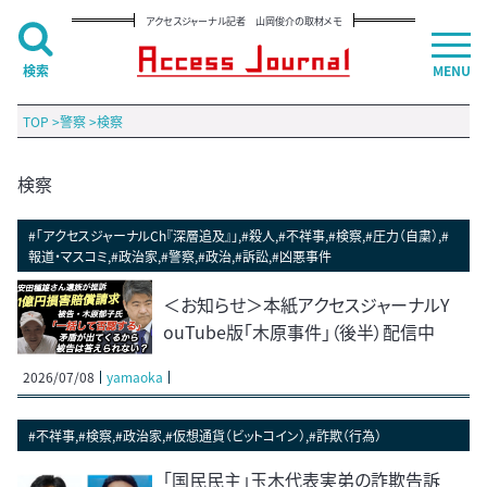
アクセスジャーナル記者 山岡俊介の取材メモ
検索
MENU
TOP
>
警察
>
検察
検察
#「アクセスジャーナルCh『深層追及』」,#殺人,#不祥事,#検察,#圧力（自粛）,#
報道・マスコミ,#政治家,#警察,#政治,#訴訟,#凶悪事件
＜お知らせ＞本紙アクセスジャーナルY
ouTube版「木原事件」（後半）配信中
2026/07/08
yamaoka
#不祥事,#検察,#政治家,#仮想通貨（ビットコイン）,#詐欺（行為）
「国民民主」玉木代表実弟の詐欺告訴