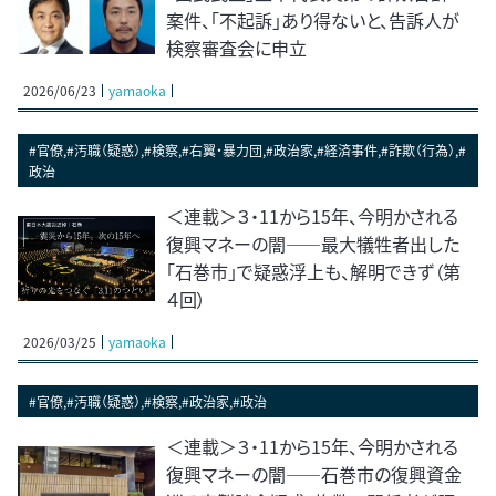
案件、「不起訴」あり得ないと、告訴人が
検察審査会に申立
2026/06/23
yamaoka
#官僚,#汚職（疑惑）,#検察,#右翼・暴力団,#政治家,#経済事件,#詐欺（行為）,#
政治
＜連載＞３・11から15年、今明かされる
復興マネーの闇――最大犠牲者出した
「石巻市」で疑惑浮上も、解明できず（第
４回）
2026/03/25
yamaoka
#官僚,#汚職（疑惑）,#検察,#政治家,#政治
＜連載＞３・11から15年、今明かされる
復興マネーの闇――石巻市の復興資金