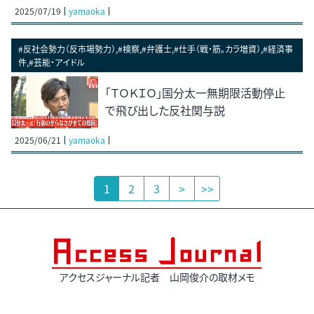
2025/07/19
yamaoka
#反社会勢力（反市場勢力）,#検察,#弁護士,#仕手（戦・筋。カラ増資）,#経済事
件,#芸能・アイドル
「ＴＯＫＩＯ」国分太一無期限活動停止
で飛び出した反社関与説
2025/06/21
yamaoka
1
2
3
>
>>
アクセスジャーナル記者 山岡俊介の取材メモ