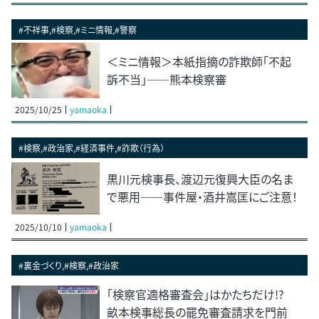
#不祥事,#検察,#ミニ情報,#警察
＜ミニ情報＞本紙指摘の詐欺師「不起
訴不当」――熊本検察審
2025/10/25
yamaoka
#検察,#政治家,#経済事件,#詐欺（行為）
黒川元検事長、渡辺元復興大臣の名ま
で悪用――事件屋・酒井嵩匡にご注意！
2025/10/10
yamaoka
#裏金づくり,#検察,#政治家
「検察官適格審査会」はかたちだけ!?
畝本検事総長の罷免審査請求を門前