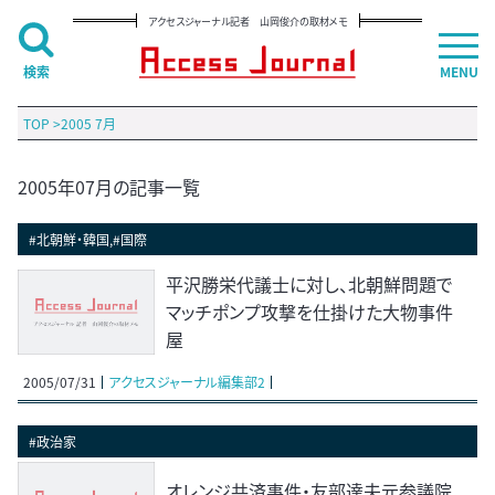
アクセスジャーナル記者 山岡俊介の取材メモ
検索
MENU
TOP
>
2005 7月
2005年07月の記事一覧
#北朝鮮・韓国,#国際
平沢勝栄代議士に対し、北朝鮮問題で
マッチポンプ攻撃を仕掛けた大物事件
屋
2005/07/31
アクセスジャーナル編集部2
#政治家
オレンジ共済事件・友部達夫元参議院