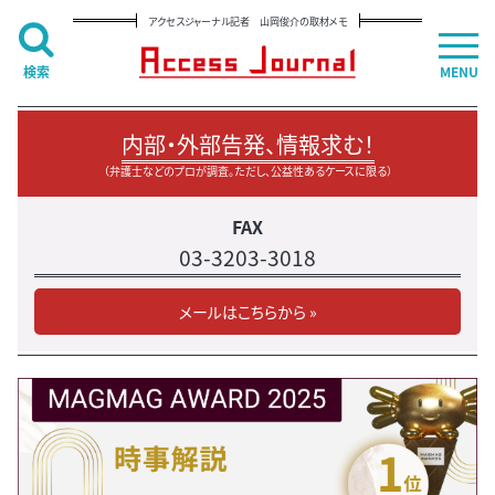
アクセスジャーナル記者 山岡俊介の取材メモ
検索
MENU
内部・外部告発、情報求む！
（弁護士などのプロが調査。ただし、公益性あるケースに限る）
FAX
03-3203-3018
メールはこちらから »