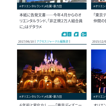
#オリエンタルランド,#右翼・暴力団
#オリエン
本紙に告発文書――今年４月からのオ
「東京
リエンタルランド、「非正規２万人組合員
仲間の
に」はデタラメ
0
2017/06/10
アクセスジャーナル編集部
2015/12/
#オリエンタルランド,#右翼・暴力団
#オリエン
６年前と変化なし――「東京ディズニー
オリエ