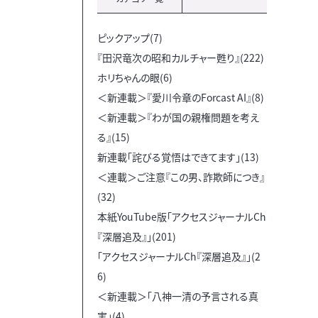
ピックアップ(7)
『田沢竜次の昭和カルチャー甦り』(222)
ホリちゃんの眼(6)
＜新連載＞『愛川令章のForcast AI』(8)
＜新連載＞『わが国の親権問題を考え
る』(15)
新連載「詫びる覚悟はできてます」(13)
＜連載＞ご注意『この男、詐欺師につき』
(32)
本紙YouTube版「アクセスジャーナルCh
『深層追及』」(201)
「アクセスジャーナルCh『深層追及』」(2
6)
＜新連載＞「八神一清の予言される真
実」(4)