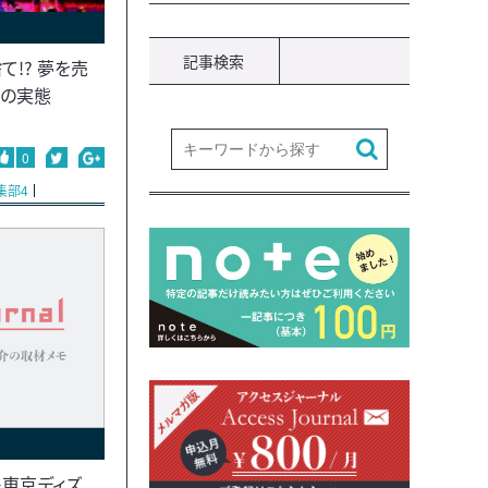
記事検索
!? 夢を売
」の実態
0
集部4
―東京ディズ