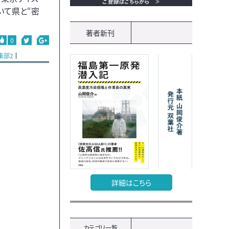
いて県と“密
著者新刊
0
集部2
詳細はこちら
カテゴリ一覧