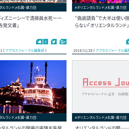
タルランド,#右翼・暴力団
#オリエンタルランド,#右翼・暴力団
ディズニーシーで清掃員水死ーー
“偽装請負”で大半は使い捨て
告発文書」
らない「オリエンタルランド
0
01
アクセスジャーナル編集部
2014/11/28
アクセスジャーナル編
タルランド,#右翼・暴力団
#オリエンタルランド,#右翼・暴力団
ンタルランドの現場の実情を告発
オリエンタルランドの闇―