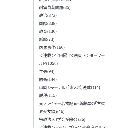
耐震偽装問題(35)
政治(373)
国際(338)
教育(136)
訴訟(73)
凶悪事件(166)
＜連載＞宝田陽平の兜町アンダーワー
ルド(1056)
主張(94)
防衛(144)
山岡ジャーナル（「東スポ」連載）(14)
脱税(115)
元フライデー名物記者・新藤厚の「右翼
界交友録」(46)
宗教法人（学会が除く）(36)
＜連載＞アッシュブレインの資産運用ス