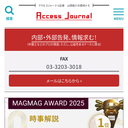
アクセスジャーナル記者 山岡俊介の取材メモ
検索
MENU
内部・外部告発、情報求む！
（弁護士などのプロが調査。ただし、公益性あるケースに限る）
FAX
03-3203-3018
メールはこちらから »