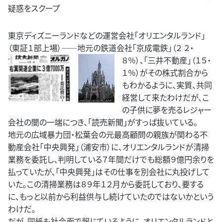
疑惑をスクープ
東京ディズニーランドなどの運営会社「オリエンタルランド」
（東証１部上場）――地元の鉄道会社「京成電鉄」（２
２・
８％）、「三井不動産」（１５・
１％）がその株式割合から
もわかるように、実質、共同
経営して来たわけだが、こ
の子供に夢を売るレジャー
会社の闇の一端につき、「読売新聞」がすっぱ抜いている。
地元の広域暴力団・松葉会の元最高顧問の親族が関わる不
動産会社「中央興発」（浦安市）に、オリエンタルランドが清掃
業務を委託し、判明している７年間だけでも総額９億円余りを
払っていたが、「中央興発」はその仕事を別会社に丸投げして
いた。この清掃業務は８９年１２月から委託しており、要する
に、もっと以前から利益供与し続けていたのではないかという
わけだ。
だが、同紙も社会面で報じているように、オリエンタルランドと