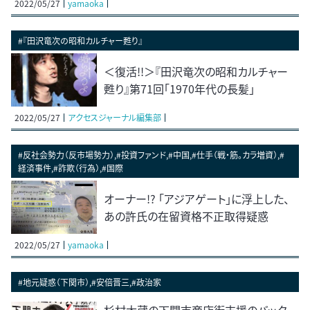
2022/05/27
yamaoka
#『田沢竜次の昭和カルチャー甦り』
＜復活!!＞『田沢竜次の昭和カルチャー
甦り』第71回「1970年代の長髪」
2022/05/27
アクセスジャーナル編集部
#反社会勢力（反市場勢力）,#投資ファンド,#中国,#仕手（戦・筋。カラ増資）,#
経済事件,#詐欺（行為）,#国際
オーナー!? 「アジアゲート」に浮上した、
あの許氏の在留資格不正取得疑惑
2022/05/27
yamaoka
#地元疑惑（下関市）,#安倍晋三,#政治家