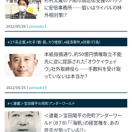
杉村太蔵の下関市商店街支援のバック
に安倍事務所――狙いはライバルの林
外相対策!?
2022/05/26
yamaoka
#ＩＴ系企業,#仕手（戦・筋。カラ増資）,#経済事件,#詐欺（行為）
本紙指摘通り、約50億円債権取立不能
先に逆に提訴された「オウケイウェイ
ヴ」社外取締役ら――手数料を受け取
っていないは本当か？
2022/05/25
yamaoka
#＜連載＞宝田陽平の兜町アンダーワールド
＜連載＞宝田陽平の兜町アンダーワー
ルド（８７８）「『海帆』の経営権を、あの
許氏が狙っている!?」