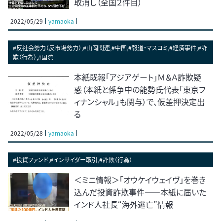
取消し（全国２件目）
2022/05/29
yamaoka
#反社会勢力（反市場勢力）,#山岡関連,#中国,#報道・マスコミ,#経済事件,#詐
欺（行為）,#国際
本紙既報「アジアゲート」Ｍ＆Ａ詐欺疑
惑（本紙と係争中の能勢氏代表「東京フ
ィナンシャル」も関与）で、仮差押決定出
る
2022/05/28
yamaoka
#投資ファンド,#インサイダー取引,#詐欺（行為）
＜ミニ情報＞「オウケイウェイヴ」を巻き
込んだ投資詐欺事件――本紙に届いた
インド人社長“海外逃亡”情報