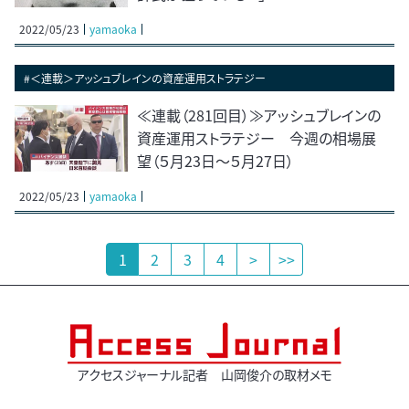
2022/05/23
yamaoka
#＜連載＞アッシュブレインの資産運用ストラテジー
≪連載（281回目）≫アッシュブレインの
資産運用ストラテジー 今週の相場展
望（５月23日～５月27日）
2022/05/23
yamaoka
1
2
3
4
>
>>
アクセスジャーナル記者 山岡俊介の取材メモ