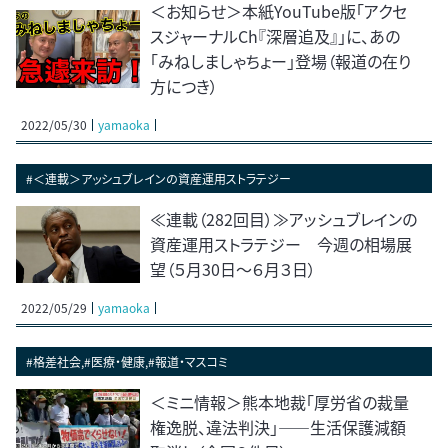
＜お知らせ＞本紙YouTube版「アクセ
スジャーナルCh『深層追及』」に、あの
「みねしましゃちょー」登場（報道の在り
方につき）
2022/05/30
yamaoka
#＜連載＞アッシュブレインの資産運用ストラテジー
≪連載（282回目）≫アッシュブレインの
資産運用ストラテジー 今週の相場展
望（５月30日～６月３日）
2022/05/29
yamaoka
#格差社会,#医療・健康,#報道・マスコミ
＜ミニ情報＞熊本地裁「厚労省の裁量
権逸脱、違法判決」――生活保護減額