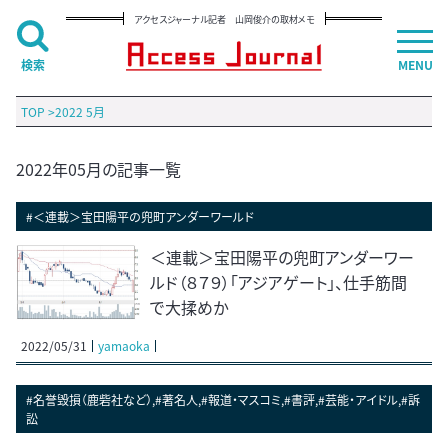
アクセスジャーナル記者 山岡俊介の取材メモ
検索
MENU
TOP
>
2022 5月
2022年05月の記事一覧
#＜連載＞宝田陽平の兜町アンダーワールド
＜連載＞宝田陽平の兜町アンダーワー
ルド（８７９）「アジアゲート」、仕手筋間
で大揉めか
2022/05/31
yamaoka
#名誉毀損（鹿砦社など）,#著名人,#報道・マスコミ,#書評,#芸能・アイドル,#訴
訟