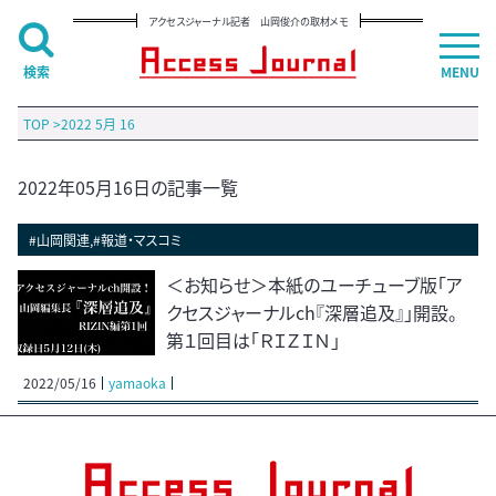
アクセスジャーナル記者 山岡俊介の取材メモ
検索
MENU
TOP
>
2022 5月 16
2022年05月16日の記事一覧
#山岡関連,#報道・マスコミ
＜お知らせ＞本紙のユーチューブ版「ア
クセスジャーナルch『深層追及』」開設。
第１回目は「ＲＩＺＩＮ」
2022/05/16
yamaoka