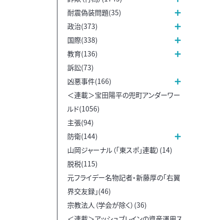
耐震偽装問題(35)
政治(373)
国際(338)
教育(136)
訴訟(73)
凶悪事件(166)
＜連載＞宝田陽平の兜町アンダーワー
ルド(1056)
主張(94)
防衛(144)
山岡ジャーナル（「東スポ」連載）(14)
脱税(115)
元フライデー名物記者・新藤厚の「右翼
界交友録」(46)
宗教法人（学会が除く）(36)
＜連載＞アッシュブレインの資産運用ス