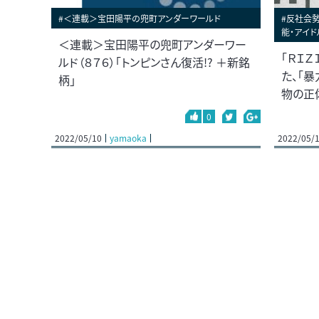
#＜連載＞宝田陽平の兜町アンダーワールド
#反社会勢
能・アイド
＜連載＞宝田陽平の兜町アンダーワー
「ＲＩＺ
ルド（８７６）「トンピンさん復活!? ＋新銘
た、「
柄」
物の正
0
2022/05/10
yamaoka
2022/05/