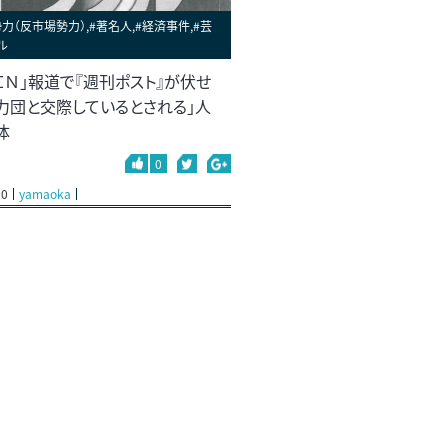
力（反市場勢力）,#著名人,#経済事件,#芸
ル
ＩＮ」報道で『週刊ポスト』が伏せ
暴力団と交際しているとされる」人
体
0
10
yamaoka