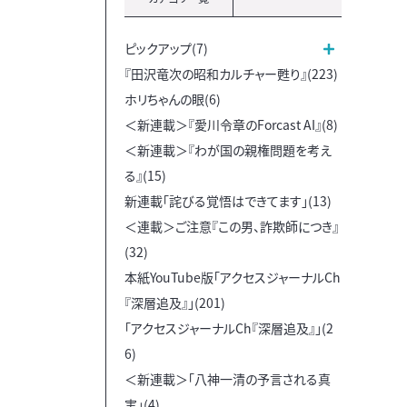
ピックアップ(7)
『田沢竜次の昭和カルチャー甦り』(223)
ホリちゃんの眼(6)
＜新連載＞『愛川令章のForcast AI』(8)
＜新連載＞『わが国の親権問題を考え
る』(15)
新連載「詫びる覚悟はできてます」(13)
＜連載＞ご注意『この男、詐欺師につき』
(32)
本紙YouTube版「アクセスジャーナルCh
『深層追及』」(201)
「アクセスジャーナルCh『深層追及』」(2
6)
＜新連載＞「八神一清の予言される真
実」(4)