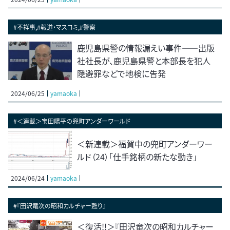
#不祥事,#報道・マスコミ,#警察
鹿児島県警の情報漏えい事件――出版
社社長が、鹿児島県警と本部長を犯人
隠避罪などで地検に告発
2024/06/25
yamaoka
#＜連載＞宝田陽平の兜町アンダーワールド
＜新連載＞福賀中の兜町アンダーワー
ルド（24）「仕手銘柄の新たな動き」
2024/06/24
yamaoka
#『田沢竜次の昭和カルチャー甦り』
＜復活!!＞『田沢竜次の昭和カルチャー