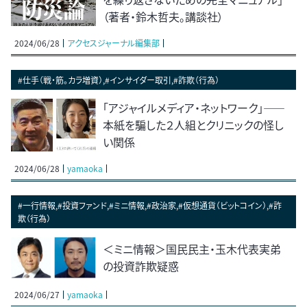
（著者・鈴木哲夫。講談社）
2024/06/28
アクセスジャーナル編集部
#仕手（戦・筋。カラ増資）,#インサイダー取引,#詐欺（行為）
「アジャイルメディア・ネットワーク」――
本紙を騙した２人組とクリニックの怪し
い関係
2024/06/28
yamaoka
#一行情報,#投資ファンド,#ミニ情報,#政治家,#仮想通貨（ビットコイン）,#詐
欺（行為）
＜ミニ情報＞国民民主・玉木代表実弟
の投資詐欺疑惑
2024/06/27
yamaoka