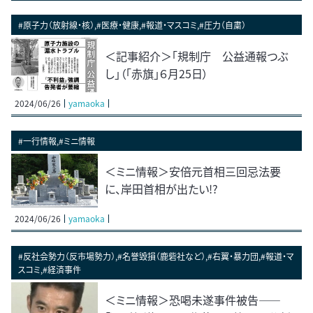
#原子力（放射線・核）,#医療・健康,#報道・マスコミ,#圧力（自粛）
＜記事紹介＞「規制庁 公益通報つぶ
し」（「赤旗」６月25日）
2024/06/26
yamaoka
#一行情報,#ミニ情報
＜ミニ情報＞安倍元首相三回忌法要
に、岸田首相が出たい!?
2024/06/26
yamaoka
#反社会勢力（反市場勢力）,#名誉毀損（鹿砦社など）,#右翼・暴力団,#報道・マ
スコミ,#経済事件
＜ミニ情報＞恐喝未遂事件被告――