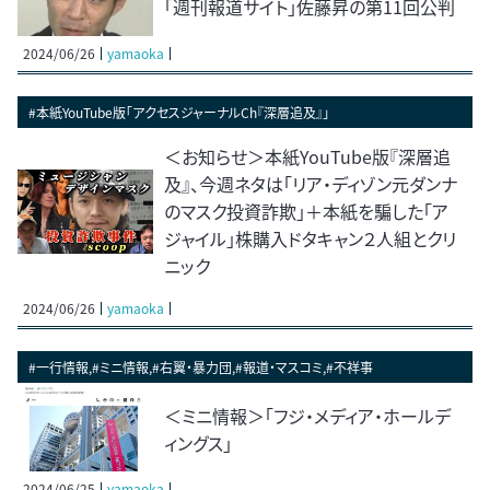
「週刊報道サイト」佐藤昇の第11回公判
2024/06/26
yamaoka
#本紙YouTube版「アクセスジャーナルCh『深層追及』」
＜お知らせ＞本紙YouTube版『深層追
及』、今週ネタは「リア・ディゾン元ダンナ
のマスク投資詐欺」＋本紙を騙した「ア
ジャイル」株購入ドタキャン２人組とクリ
ニック
2024/06/26
yamaoka
#一行情報,#ミニ情報,#右翼・暴力団,#報道・マスコミ,#不祥事
＜ミニ情報＞「フジ・メディア・ホールデ
ィングス」
2024/06/25
yamaoka