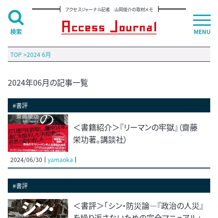
アクセスジャーナル記者 山岡俊介の取材メモ
検索
MENU
TOP
>
2024 6月
2024年06月の記事一覧
#書評
＜書籍紹介＞『リーマンの牢獄』（齋藤
栄功著。講談社）
2024/06/30
yamaoka
#書評
＜書評＞「シン・防災論―『政治の人災』
を繰り返さないための完全マニュアル」