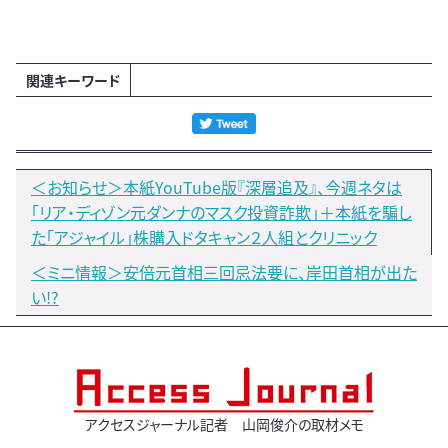
関連キーワード
＜お知らせ＞本紙YouTube版『深層追及』、今週ネタは
「リア・ディゾン元ダンナのマスク投資詐欺」＋本紙を騙し
た「アジャイル」株購入ドタキャン２人組とクリニック
＜ミニ情報＞安倍元首相三回忌法要に、岸田首相が出た
い!?
アクセスジャーナル記者 山岡俊介の取材メモ