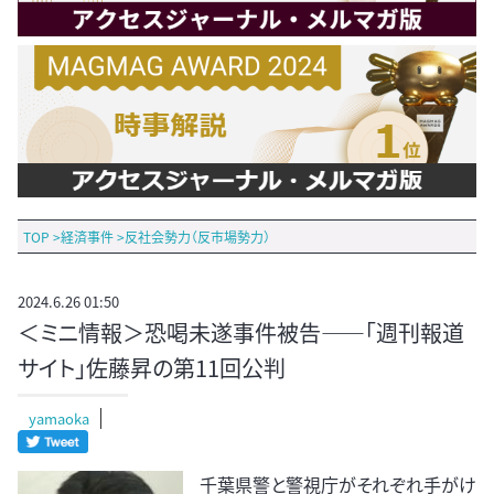
TOP
>
経済事件
>
反社会勢力（反市場勢力）
2024.6.26 01:50
＜ミニ情報＞恐喝未遂事件被告――「週刊報道
サイト」佐藤昇の第11回公判
yamaoka
千葉県警と警視庁がそれぞれ手がけ