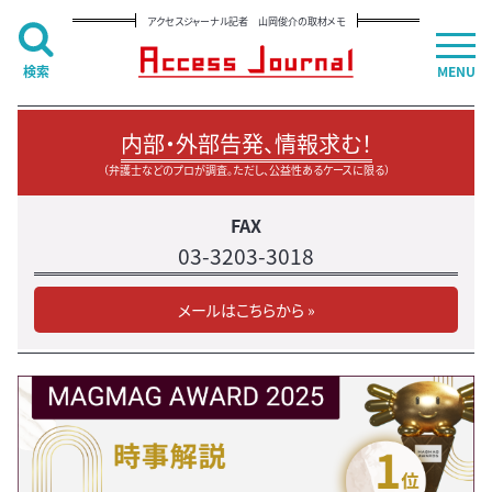
アクセスジャーナル記者 山岡俊介の取材メモ
検索
MENU
内部・外部告発、情報求む！
（弁護士などのプロが調査。ただし、公益性あるケースに限る）
FAX
03-3203-3018
メールはこちらから »