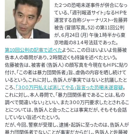
た２つの恐喝未遂事件が併合になっ
ている、「週刊報道サイト」なるＨＰを
運営する自称ジャーナリスト・佐藤昇
被告（冒頭写真。52）の第11回公判
が、６月24日（月）午後１時半から東
京地裁の８１４号法廷であった。
第10回公判の記事で述べた
ように、この日はいよいよ佐藤被
告本人の尋問があり、２時間近くも持論を述べたという。
佐藤被告は、被害者（告訴人）の顔写真を今現在もＨＰに貼り
付け、「この者は暴力団関係者」旨、虚偽の内容を晒し続けて
いるという。これに対し、告訴人が事実ではないと抗議したと
ころ、
「３００万円払えば消してやる」旨言った恐喝未遂容疑
。
これに対し、本人尋問で、「暴力団関係者であることは、私の
調べで間違いない」といい、また３００万円要求したとされるこ
とについては、告訴人と会ったことは事実だが、そもそも会話
していない旨述べたという。
だが、今回、警察が受理し、逮捕・起訴に至ったのは、告訴人が
暴力団関係者でないことが事実だからだし、告訴人と佐藤被