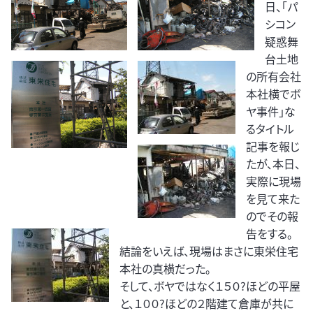
日、「パ
シコン
疑惑舞
台土地
の所有会社
本社横でボ
ヤ事件」な
るタイトル
記事を報じ
たが、本日、
実際に現場
を見て来た
のでその報
告をする。
結論をいえば、現場はまさに東栄住宅
本社の真横だった。
そして、ボヤではなく１５０?ほどの平屋
と、１００?ほどの２階建て倉庫が共に