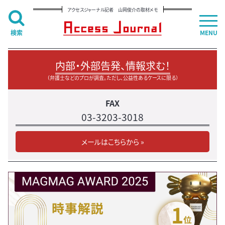
アクセスジャーナル記者 山岡俊介の取材メモ
検索
MENU
内部・外部告発、情報求む！
（弁護士などのプロが調査。ただし、公益性あるケースに限る）
FAX
03-3203-3018
メールはこちらから »