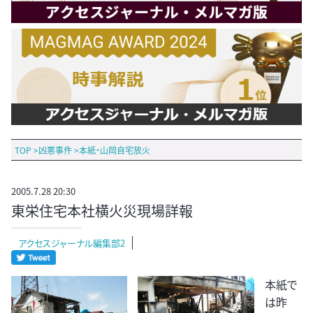
TOP
>
凶悪事件
>
本紙・山岡自宅放火
2005.7.28 20:30
東栄住宅本社横火災現場詳報
アクセスジャーナル編集部2
本紙で
は昨