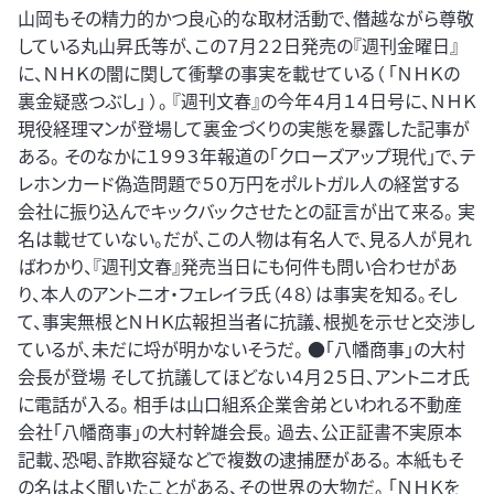
山岡もその精力的かつ良心的な取材活動で、僭越ながら尊敬
している丸山昇氏等が、この７月２２日発売の『週刊金曜日』
に、ＮＨＫの闇に関して衝撃の事実を載せている（ 「ＮＨＫの
裏金疑惑つぶし」 ）。 『週刊文春』の今年４月１４日号に、ＮＨＫ
現役経理マンが登場して裏金づくりの実態を暴露した記事が
ある。 そのなかに１９９３年報道の「クローズアップ現代」で、テ
レホンカード偽造問題で５０万円をポルトガル人の経営する
会社に振り込んでキックバックさせたとの証言が出て来る。 実
名は載せていない。だが、この人物は有名人で、見る人が見れ
ばわかり、『週刊文春』発売当日にも何件も問い合わせがあ
り、本人のアントニオ・フェレイラ氏（４８）は事実を知る。そし
て、事実無根とＮＨＫ広報担当者に抗議、根拠を示せと交渉し
ているが、未だに埒が明かないそうだ。 ●「八幡商事」の大村
会長が登場 そして抗議してほどない４月２５日、アントニオ氏
に電話が入る。 相手は山口組系企業舎弟といわれる不動産
会社「八幡商事」の大村幹雄会長。 過去、公正証書不実原本
記載、恐喝、詐欺容疑などで複数の逮捕歴がある。 本紙もそ
の名はよく聞いたことがある、その世界の大物だ。 「ＮＨＫを