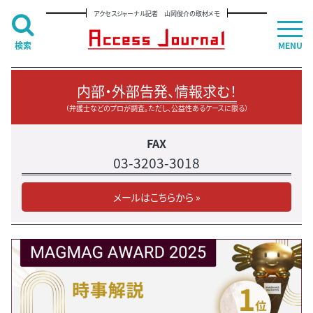
アクセスジャーナル記者 山岡俊介の取材メモ
検索
MENU
内部・外部告発、情報求む！
（弁護士などのプロが調査。ただし、公益性あるケースに限る）
FAX
03-3203-3018
メールはこちらから »