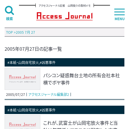
アクセスジャーナル記者 山岡俊介の取材メモ
検索
MENU
TOP
>
2005 7月 27
2005年07月27日の記事一覧
#本紙・山岡自宅放火,#凶悪事件
パシコン疑惑舞台土地の所有会社本社
横でボヤ事件
2005/07/27
アクセスジャーナル編集部2
#本紙・山岡自宅放火,#凶悪事件
これが、武富士が山岡宅放火事件と当