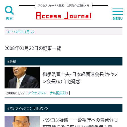
アクセスジャーナル記者 山岡俊介の取材メモ
検索
MENU
TOP
>
2008 1月 22
2008年01月22日の記事一覧
#脱税
御手洗冨士夫・日本経団連会長（キヤノ
ン会長）の自宅疑惑
2008/01/22
アクセスジャーナル編集部3
#パシフィックコンサルタンツ
パシコン疑惑ーー警視庁への告発分も
東京地検で捜査（暴力団関係者も関