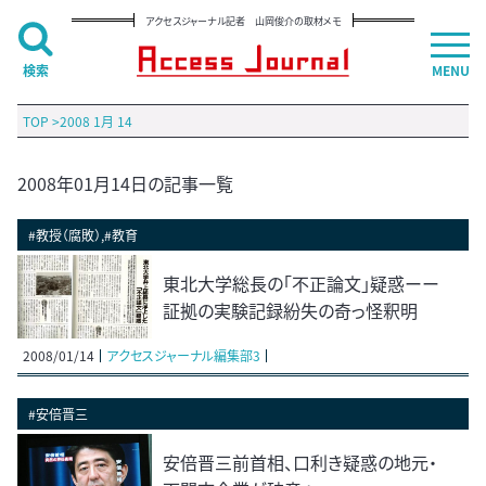
アクセスジャーナル記者 山岡俊介の取材メモ
検索
MENU
TOP
>
2008 1月 14
2008年01月14日の記事一覧
#教授（腐敗）,#教育
東北大学総長の「不正論文」疑惑ーー
証拠の実験記録紛失の奇っ怪釈明
2008/01/14
アクセスジャーナル編集部3
#安倍晋三
安倍晋三前首相、口利き疑惑の地元・