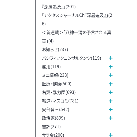
『深層追及』」(201)
「アクセスジャーナルCh『深層追及』」(2
6)
＜新連載＞「八神一清の予言される真
実」(4)
お知らせ(237)
パシフィックコンサルタンツ(119)
雇用(119)
ミニ情報(233)
医療・健康(500)
右翼・暴力団(693)
報道・マスコミ(781)
安倍晋三(542)
政治家(899)
書評(271)
サラ金(200)