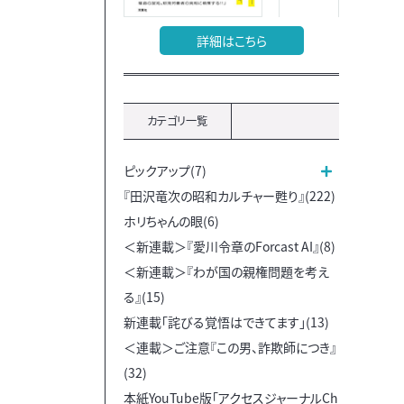
詳細はこちら
カテゴリ一覧
ピックアップ(7)
『田沢竜次の昭和カルチャー甦り』(222)
ホリちゃんの眼(6)
＜新連載＞『愛川令章のForcast AI』(8)
＜新連載＞『わが国の親権問題を考え
る』(15)
新連載「詫びる覚悟はできてます」(13)
＜連載＞ご注意『この男、詐欺師につき』
(32)
本紙YouTube版「アクセスジャーナルCh