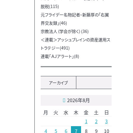
脱税(115)
元フライデー名物記者・新藤厚の「右翼
界交友録」(46)
宗教法人（学会が除く）(36)
＜連載＞アッシュブレインの資産運用ス
トラテジー(491)
連載「ＡＪアラート」(8)
アーカイブ
2026年8月
月
火
水
木
金
土
日
1
2
3
4
5
6
7
8
9
10