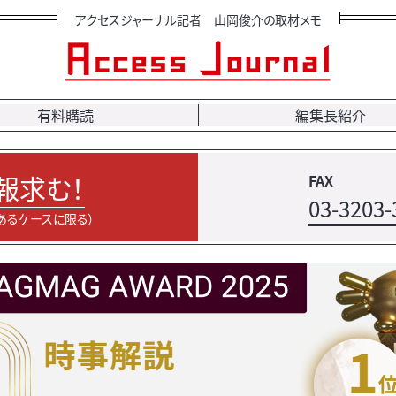
アクセスジャーナル記者 山岡俊介の取材メモ
有料購読
編集長紹介
報求む！
FAX
03-3203-
あるケースに限る）