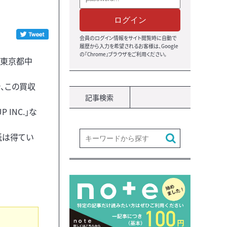
ログイン
会員のログイン情報をサイト閲覧時に自動で
履歴から入力を希望されるお客様は、Google
の『Chrome』ブラウザをご利用ください。
（東京都中
、この買収
記事検索
INC.」な
本紙は得てい