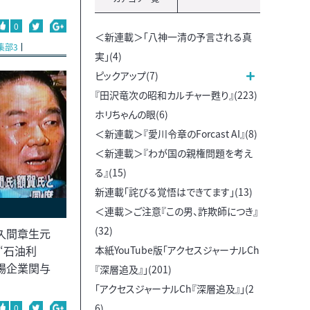
0
＜新連載＞「八神一清の予言される真
集部3
実」(4)
ピックアップ(7)
『田沢竜次の昭和カルチャー甦り』(223)
ホリちゃんの眼(6)
＜新連載＞『愛川令章のForcast AI』(8)
＜新連載＞『わが国の親権問題を考え
る』(15)
新連載「詫びる覚悟はできてます」(13)
＜連載＞ご注意『この男、詐欺師につき』
(32)
、久間章生元
“石油利
本紙YouTube版「アクセスジャーナルCh
上場企業関与
『深層追及』」(201)
「アクセスジャーナルCh『深層追及』」(2
6)
0