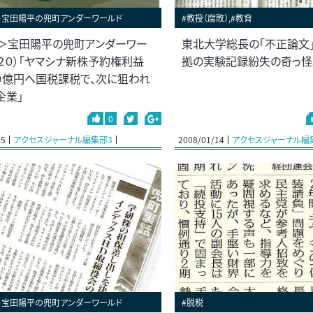
＞宝田陽平の兜町アンダーワールド
#教授（腐敗）,#教育
＞宝田陽平の兜町アンダーワー
東北大学総長の「不正論文
１２０）「ヤマシナ新株予約権利益
拠の実験記録紛失の奇っ怪
０億円へ国税課税で、次に狙われ
企業」
0
15
アクセスジャーナル編集部3
2008/01/14
アクセスジャーナル編
＞宝田陽平の兜町アンダーワールド
#脱税