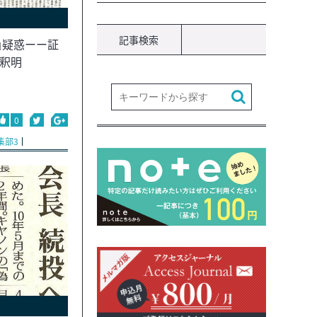
記事検索
」疑惑ーー証
釈明
0
集部3