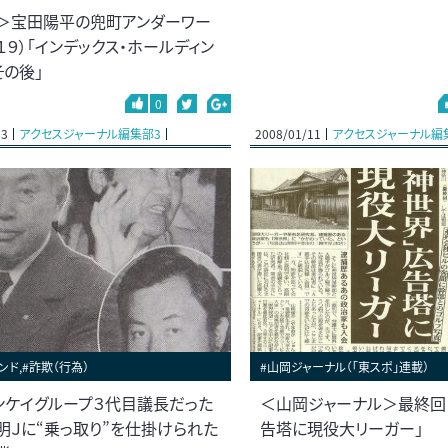
＞宝田陽平の兜町アンダーワー
１９）「インデックス・ホールディン
その後」
0
13
アクセスジャーナル編集部3
2008/01/11
アクセスジャーナル編
ンド,#詐欺（行為）
#山岡ジャーナル（「東スポ」連載）
ンケイグループ３代目議長だった
＜山岡ジャーナル＞最終回「
明Ｊに“乗っ取り”を仕掛けられた
告塔に現役大リーガー」