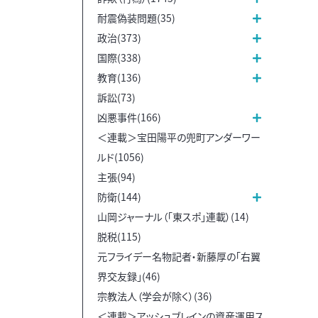
耐震偽装問題(35)
政治(373)
国際(338)
教育(136)
訴訟(73)
凶悪事件(166)
＜連載＞宝田陽平の兜町アンダーワー
ルド(1056)
主張(94)
防衛(144)
山岡ジャーナル（「東スポ」連載）(14)
脱税(115)
元フライデー名物記者・新藤厚の「右翼
界交友録」(46)
宗教法人（学会が除く）(36)
＜連載＞アッシュブレインの資産運用ス