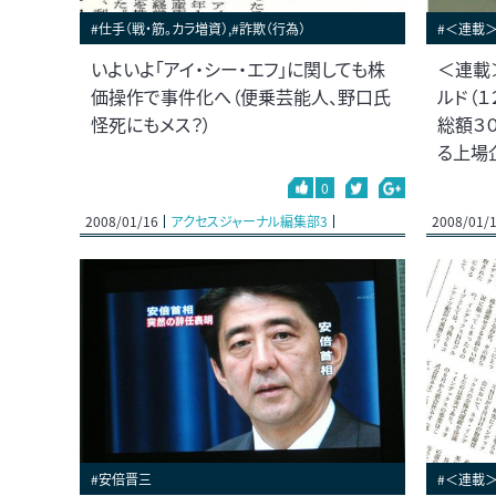
#仕手（戦・筋。カラ増資）,#詐欺（行為）
#＜連載
いよいよ「アイ・シー・エフ」に関しても株
＜連載
価操作で事件化へ（便乗芸能人、野口氏
ルド（
怪死にもメス？）
総額３
る上場
0
2008/01/16
アクセスジャーナル編集部3
2008/01/
#安倍晋三
#＜連載