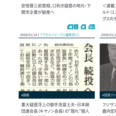
安倍晋三前首相、口利き疑惑の地元・下
＜連載
関市企業が破産へ
ルド（１
グスの
0
2008/01/14
アクセスジャーナル編集部3
2008/01/
#脱税
#投資ファ
重大疑惑浮上の御手洗冨士夫・日本経
フジサ
団連会長（キヤノン会長）の“隠れ”個人
鹿内宏