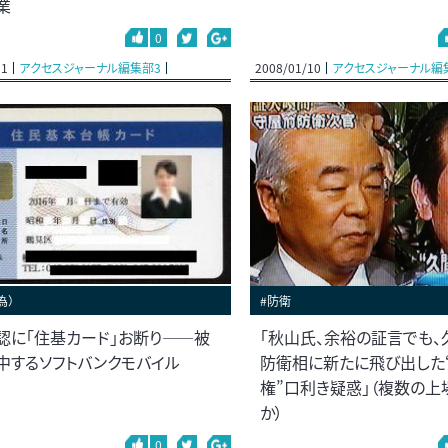
業
0
11
アクセスジャーナル編集部3
2008/01/10
アクセスジャーナル編
為）
#防衛
認に「住基カード」お断り――被
「秋山氏、余裕の証言でも
中するソフトバンクモバイル
防衛相に新たに飛び出した
権”口利き疑惑」（複数の
か）
0