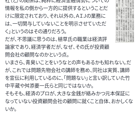
社（と）の関係は、純粋に経済金融情勢についての
情報を私の側から一方的に提供するということだ
けに限定されており、それ以外の、ＡＩＪの業務に
は、一切関与していないことを明示させていただ
く」というのはその通りだろう。
だが、不思議に思うのは、植草氏の職業は経済評
論家であり、経済学者だが、なぜ、その氏が投資顧
問会社の顧問なのかという点。
いまさら、青臭いことをいうなとの声もあるかも知れない。だ
が、これでは問題先物会社の講師を務め、同社は実質、講師
を宣伝に利用しているのに、「問題ない」と言い訳していた竹
中平蔵や舛添要一氏らと同じではないか。
そもそも、経済のプロが、大きな金銭が絡みかつ元本保証に
なっていない投資顧問会社の顧問に就くこと自体、おかしくな
いか。