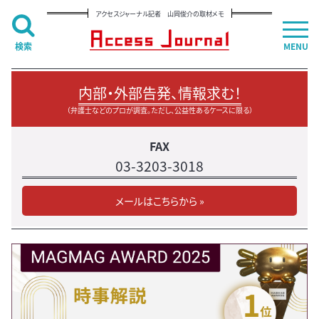
アクセスジャーナル記者 山岡俊介の取材メモ
検索
MENU
内部・外部告発、情報求む！
（弁護士などのプロが調査。ただし、公益性あるケースに限る）
FAX
03-3203-3018
メールはこちらから »