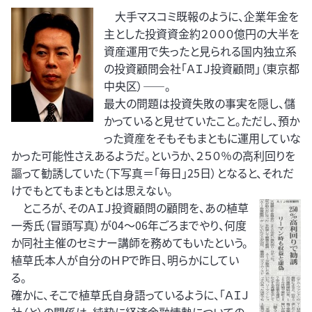
大手マスコミ既報のように、企業年金を
主とした投資資金約２０００億円の大半を
資産運用で失ったと見られる国内独立系
の投資顧問会社「ＡＩＪ投資顧問」（東京都
中央区）――。
最大の問題は投資失敗の事実を隠し、儲
かっていると見せていたこと。ただし、預か
った資産をそもそもまともに運用していな
かった可能性さえあるようだ。というか、２５０％の高利回りを
謳って勧誘していた（下写真＝「毎日」25日）となると、それだ
けでもとてもまともとは思えない。
ところが、そのＡＩＪ投資顧問の顧問を、あの植草
一秀氏（冒頭写真）が04～06年ごろまでやり、何度
か同社主催のセミナー講師を務めてもいたという。
植草氏本人が自分のＨＰで昨日、明らかにしてい
る。
確かに、そこで植草氏自身語っているように、「ＡＩＪ