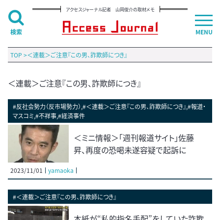
アクセスジャーナル記者 山岡俊介の取材メモ
検索
MENU
TOP
>
＜連載＞ご注意『この男、詐欺師につき』
＜連載＞ご注意『この男、詐欺師につき』
#反社会勢力（反市場勢力）,#＜連載＞ご注意『この男、詐欺師につき』,#報道・
マスコミ,#不祥事,#経済事件
＜ミニ情報＞「週刊報道サイト」佐藤
昇、再度の恐喝未遂容疑で起訴に
2023/11/01
yamaoka
#＜連載＞ご注意『この男、詐欺師につき』
本紙が“私的指名手配”をしていた詐欺