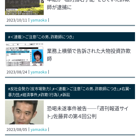
師が逮捕に
2023/10/11
yamaoka
#＜連載＞ご注意『この男、詐欺師につき』
業務上横領で告訴された大物投資詐欺
師
2023/08/24
yamaoka
#反社会勢力（反市場勢力）,#＜連載＞ご注意『この男、詐欺師につき』,#右翼・
暴力団,#経済事件,#詐欺（行為）,#訴訟
恐喝未遂事件被告――「週刊報道サイ
ト」佐藤昇の第４回公判
2023/08/05
yamaoka