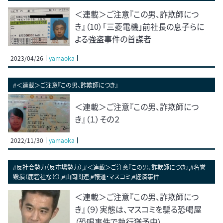
＜連載＞ご注意『この男、詐欺師につ
き』（10）「三菱電機」前社長の息子らに
よる強盗事件の首謀者
2023/04/26
yamaoka
#＜連載＞ご注意『この男、詐欺師につき』
＜連載＞ご注意『この男、詐欺師につ
き』（１）その２
2022/11/30
yamaoka
#反社会勢力（反市場勢力）,#＜連載＞ご注意『この男、詐欺師につき』,#名誉
毀損（鹿砦社など）,#山岡関連,#報道・マスコミ,#経済事件
＜連載＞ご注意『この男、詐欺師につ
き』（９）実態は、マスコミを騙る恐喝屋
（恐喝事件で執行猶予中）