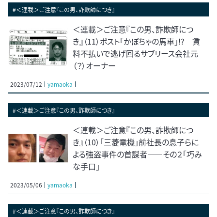
#＜連載＞ご注意『この男、詐欺師につき』
＜連載＞ご注意『この男、詐欺師につ
き』（11）ポスト「かぼちゃの馬車」!? 賃
料不払いで逃げ回るサブリース会社元
（？）オーナー
2023/07/12
yamaoka
#＜連載＞ご注意『この男、詐欺師につき』
＜連載＞ご注意『この男、詐欺師につ
き』（10）「三菱電機」前社長の息子らに
よる強盗事件の首謀者――その２「巧み
な手口」
2023/05/06
yamaoka
#＜連載＞ご注意『この男、詐欺師につき』