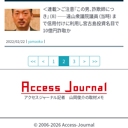
＜連載＞ご注意『この男、詐欺師につ
き』（８）――遠山衆議院議員（当時）ま
で信用付けに利用し宮古島投資名目で
10億円詐取か
2022/02/22
yamaoka
<<
<
1
2
3
>
>>
アクセスジャーナル記者 山岡俊介の取材メモ
© 2006-2026 Access-Journal