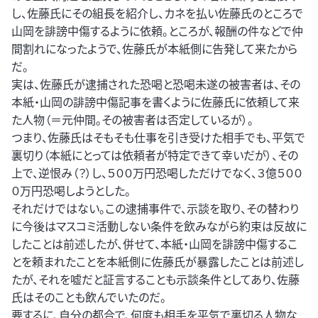
し、佐藤氏にその組長を紹介し、カネを払い佐藤氏のところで
山岡を誹謗中傷するように依頼。ところが、報酬の件などで仲
間割れになったようで、佐藤氏が本紙側に告発して来たから
だ。
実は、佐藤氏が逮捕された恐喝と恐喝未遂の被害者は、その
本紙・山岡の誹謗中傷記事を書くように佐藤氏に依頼して来
た人物（＝元仲間。その被害者は否定しているが）。
つまり、佐藤氏はそもそも仕事を引き受けた相手でも、平気で
裏切り（本紙にとっては依頼者が特定できて幸いだが）、その
上で、逆恨み（？）し、５００万円恐喝しただけでなく、３億５００
０万円恐喝しようとした。
それだけではない。この逮捕事件で、示談を取り、その替わり
に今後はマスコミ活動しない条件を飲みながら約束は反故に
したことは前述したが、併せて、本紙・山岡を誹謗中傷するこ
とを頼まれたことを本紙側に佐藤氏が暴露したことは前述し
たが、それを嘘だと証言することも示談条件としてあり、佐藤
氏はそのことも飲んでいたのだ。
要するに、自分の都合で、何度も相手を平気で裏切る人物な