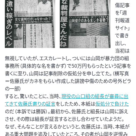
傷記事
を「週
刊報道
サイト」
で書き
出し、
当初は
無視していたが、エスカレートし、ついには山岡が暴力団の組
事務所（具体的な名を書かず）で50万円もらったという記事を
書くに至り、山岡は記事削除の仮処分を申し立てた。（横写真
＝佐藤氏がカネをもらい作成した誹謗中傷のための号外ビラ
の一部）
すると、驚いたことに、当時、
現役の山口組の組長が審尋に出
てきて佐藤氏寄りの証言
をしたため、本紙は
仮処分で負けた
のだ（本訴では勝訴）。最初から、佐藤氏と組長は山岡に訴え
させ、その際は組長が証言すると示し合わせていたようだ。
なぜ、そんなことが言えるかというと、佐藤氏は、当時、本紙が
ある重大問題を追及していたところ、その者が山岡を逆恨み