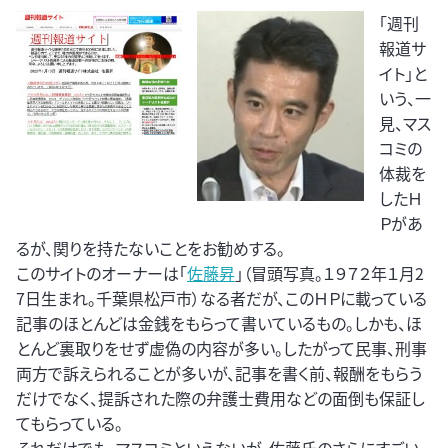
「週刊
報道サ
イト」と
いう、一
見、マス
コミの
体裁を
したＨ
Ｐがあ
るが、関りを持たないことをお勧めする。
このサイトのオーナーは「
佐藤昇
」（冒頭写真。１９７２年１月2
7日生まれ。千葉県松戸市）なる者だが、このＨＰに載っている
記事のほとんどは金銭をもらって書いているもの。しかも、ほ
とんど裏取りをせず虚偽の内容が多い。したがって民事、刑事
両方で訴えられることが多いが、記事を書く前、報酬をもらう
だけでなく、提訴された際の弁護士費用などの面倒も保証し
てもらっている。