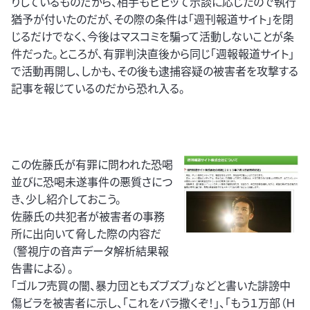
りしているものだから、相手もビビッて示談に応じたので執行
猶予が付いたのだが、その際の条件は「週刊報道サイト」を閉
じるだけでなく、今後はマスコミを騙って活動しないことが条
件だった。ところが、有罪判決直後から同じ「週報報道サイト」
で活動再開し、しかも、その後も逮捕容疑の被害者を攻撃する
記事を報じているのだから恐れ入る。
この佐藤氏が有罪に問われた恐喝
並びに恐喝未遂事件の悪質さにつ
き、少し紹介しておこう。
佐藤氏の共犯者が被害者の事務
所に出向いて脅した際の内容だ
（警視庁の音声データ解析結果報
告書による）。
「ゴルフ売買の闇、暴力団ともズブズブ」などと書いた誹謗中
傷ビラを被害者に示し、「これをバラ撒くぞ！」、「もう１万部（Ｈ