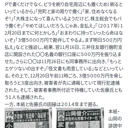
Ｐで書くだけでなく、ビラを刷り自宅周辺にも撒くため）刷ると
いっているから」「兜町と家の周りで撒く」「家、住めなくなる
ぞ！」「大株主になって喜んでいるようだけど、株主総会でもバ
ラ撒くぞ」「やめてほしいだろう。じゃあ、金払え」「（２０１７年）1
2月20日までに何とかしろ」「おまわりに持っていったら命はな
いぞ」「３億５０００万円で勘弁してやるよ。まず明日５００万円
払え」などと強迫し、結果、翌11月16日、三井住友銀行麹町支
店に開設された〇〇名義の銀行口座に５００万円を振り込ま
せた。さらに〇〇は11月26日にも同事務所に出向き、「もっと
エゲツないの出すぞ」「怪文書も用意している」などといってい
る。その上で、12月20日午前11時ごろ、３億５０００万円を脅し
取ろうと３度出向き、被害者が先に通報していて現行犯逮捕
された。そして、被害者事務所付近で待機していた佐藤氏とも
う１人も逮捕された。
一方、本紙と佐藤氏の因縁は２０１４年まで遡る。
本紙・
山岡の
誹謗中