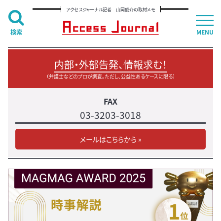
アクセスジャーナル記者 山岡俊介の取材メモ
検索
MENU
内部・外部告発、情報求む！
（弁護士などのプロが調査。ただし、公益性あるケースに限る）
FAX
03-3203-3018
メールはこちらから »