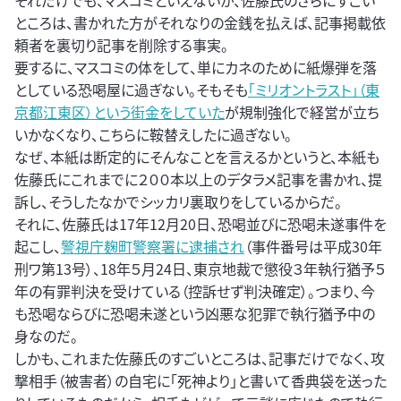
それだけでも、マスコミといえないが、佐藤氏のさらにすごい
ところは、書かれた方がそれなりの金銭を払えば、記事掲載依
頼者を裏切り記事を削除する事実。
要するに、マスコミの体をして、単にカネのために紙爆弾を落
としている恐喝屋に過ぎない。そもそも
「ミリオントラスト」（東
京都江東区）という街金をしていた
が規制強化で経営が立ち
いかなくなり、こちらに鞍替えしたに過ぎない。
なぜ、本紙は断定的にそんなことを言えるかというと、本紙も
佐藤氏にこれまでに２００本以上のデタラメ記事を書かれ、提
訴し、そうしたなかでシッカリ裏取りをしているからだ。
それに、佐藤氏は17年12月20日、恐喝並びに恐喝未遂事件を
起こし、
警視庁麹町警察署に逮捕され
（事件番号は平成30年
刑ワ第13号）、18年５月24日、東京地裁で懲役３年執行猶予５
年の有罪判決を受けている（控訴せず判決確定）。つまり、今
も恐喝ならびに恐喝未遂という凶悪な犯罪で執行猶予中の
身なのだ。
しかも、これまた佐藤氏のすごいところは、記事だけでなく、攻
撃相手（被害者）の自宅に「死神より」と書いて香典袋を送った