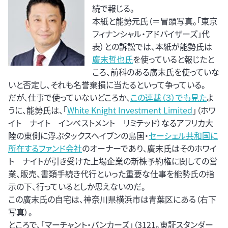
続で報じる。
本紙と能勢元氏（＝冒頭写真。「東京
フィナンシャル・アドバイザーズ」代
表）との訴訟では、本紙が能勢氏は
廣末哲也氏
を使っていると報じたと
ころ、前科のある廣末氏を使っていな
いと否定し、それも名誉棄損に当たるといって争っている。
だが、仕事で使っていないどころか、
この連載（３）でも見た
よ
うに、能勢氏は、「
White Knight Investment Limited
」（ホワ
イト ナイト インベストメント リミテッド）なるアフリカ大
陸の東側に浮ぶタックスヘイブンの島国・
セーシェル共和国に
所在するファンド会社
のオーナーであり、廣末氏はそのホワイ
ト ナイトが引き受けた上場企業の新株予約権に関しての営
業、販売、書類手続き代行といった重要な仕事を能勢氏の指
示の下、行っているとしか思えないのだ。
この廣末氏の自宅は、神奈川県横浜市は青葉区にある（右下
写真）。
ところで、「マーチャント・バンカーズ」（3121。東証スタンダー