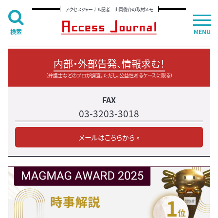
アクセスジャーナル記者 山岡俊介の取材メモ
検索
MENU
内部・外部告発、情報求む！
（弁護士などのプロが調査。ただし、公益性あるケースに限る）
FAX
03-3203-3018
メールはこちらから »