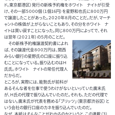
ド。東京都港区）発行の新株予約権をホワイト ナイトが引受
け、その一部５０００個（１個16円）を星野和也氏に８００万円
で譲渡したことがあった。２０２０年８月のことだ。だが、マーチ
ャントの株価が上がらないこともあり、その分をホワイト ナ
イトは買い戻すことになった。同じ８００万円によってで、それ
は翌年（２０２１年）の５月のことだ。
その新株予約権譲渡契約書によれ
ば、その譲渡代金８００万円は、関西
みらい銀行の星野氏の口座に振り込
むことになっている。振り込むのはＨ
氏氏。ホワイト ナイトの常任代理人
だからだ。
ところが、実際には、能勢氏が前科が
あるそんな者を仕事で使うわけがないといっていた廣末氏
が、Ｈ氏の代理で振り込んでいたのだ。それも、ただの代理で
はない。廣末氏が代表を務める「ブリッツ」（東京都渋谷区）と
いう会社の銀行口座のカネを振り込んでいたのだ。
なぜ、本紙はそんなことがわかるのかというと、この連載（３）