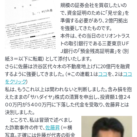
規模の証券会社を買収したいの
で、資金証明のために「見せ金」を
準備する必要があり、２億円拠出
を強要してきたものです。
本件は、その当日のミリオントラス
トの取引銀行である三菱東京ＵＦ
Ｊ銀行の「預金残高証明書」を（別
紙３＝以下に転載）として添付いたします。
さらに佐藤は渋谷区代々木の不動産地上げに20億円を融資
するように強要してきました。（＊この連載１は
ココ
を、２は
ココ
をクリック
）
私は、もうこれ以上は関われないと判断しました。含み損を抱
えたままの「サハダイヤ」株式の清算を申出し、投資額１億２４
００万円が５４００万円に下落した代金を受取り、佐藤昇とは
決別しました。
ところで、私は冒頭で述べまし
た詐欺事件の件で、
佐藤昇
（＝横
写真。正確には佐藤が代表の街金