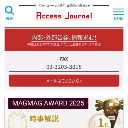
アクセスジャーナル記者 山岡俊介の取材メモ
検索
MENU
内部・外部告発、情報求む！
（弁護士などのプロが調査。ただし、公益性あるケースに限る）
FAX
03-3203-3018
メールはこちらから »