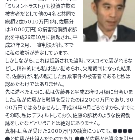
「ミリオントラスト」）も投資詐欺の
被害者だとして他の４名と共同で
総額２億５０１０万円（内、佐藤分
は３０００万円）の損害賠償請求訴
訟を平成26年10月に提起され、平
成27年２月、一審判決が出、すで
に私の敗訴が確定しています。
しかしながら、これは提訴された当時、マスコミで騒がれるな
どし、精神的にも私は追い詰められ、欠席裁判になった結果
で、佐藤昇が、私の起こした詐欺事件の被害者であると私は
認めたわけではありません。
先に述べたように、私は佐藤昇と平成23年９月頃に出会いま
した。私が佐藤から融資を受けたのは２０００万円であり、３０
００万円ではありませんし、平成24年９月ごろですから、すでに
その時、私はデフォルトしており、佐藤の訴状のような投資勧
誘をしたなどということは絶対にありません。
真相は、私が受けた２０００万円の融資についても、●●●●
●と佐藤が仕組んだものであり、●●が佐藤から資金を引出