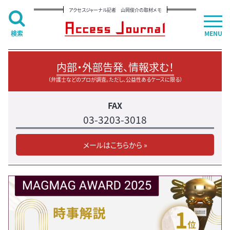
アクセスジャーナル記者 山岡俊介の取材メモ
検索
MENU
内部・外部告発、情報求む！
（弁護士などのプロが調査。ただし、公益性あるケースに限る）
FAX
03-3203-3018
メールはこちらから »