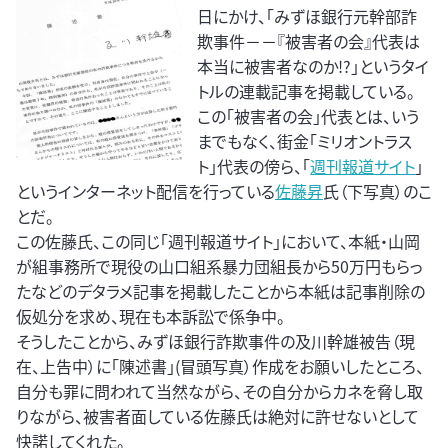
日にかけ、「みずほ銀行元幹部詐
欺事件－－『被害者の会』代表は
本当に被害者なのか!?」というタイ
トルの連載記事を掲載している。
この「被害者の会」代表とは、いう
までもなく、街金「ミリオントラス
ト」代表の傍ら、「
週刊報道サイト
」
というインターネット配信を行っている
佐藤昇
氏（下写真）のこ
とだ。
この佐藤氏、この同じ「週刊報道サイト｣において、本紙・山岡
が組事務所で現役の山口組系暴力団組長から50万円もらっ
たなどのデタラメ記事を掲載したことから本紙は記事削除の
仮処分を求め、現在も本訴訟で係争中。
そうしたことから、みずほ銀行詐欺事件の及川幹雄被告（現
在、上告中）に「陳述書」(冒頭写真）作成をお願いしたところ、
自分も罪に問われて当然ながら、その自分からカネを脅し取
りながら、被害者面している佐藤氏は絶対に許せないとして
快諾してくれた。