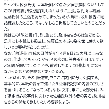
もっとも、佐藤氏側は、本紙側との訴訟と直接関係ないとして
この「陳述書」を証拠採用しないように主張。裁判所は結局、
佐藤氏側の主張を認めてしまった。だが、昨日、及川被告に電
話確認したところ、では、なおさら掲載して欲しいとのことだっ
た。
実はこの「陳述書｣作成に当たり、及川被告からは当初から、
是非とも本紙にも掲載し、佐藤氏の本当の姿を世に使えて欲
しいとの要望があったのだ。
なお、「陳述書」作成の日付が今年４月８日と３カ月以上前な
のは、作成してもらってから、その次の口答弁論期日までずい
ぶん間が開いていたことや、前述したように証拠採用になら
なかったなどの経緯などあったため。
というわけで、その「陳述書」をここに数回に分け公開する。
基本的に、本紙の冒頭で述べた５回連載記事の内容の正しさ
を裏づけることになっている。なお、文中、●にした部分は、み
ずほ銀行詐欺事件に関わった佐藤氏以外の者の実名。及川被
告からの伏せて欲しいという要請による。