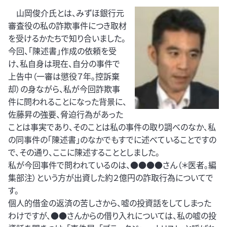
山岡俊介氏とは、みずほ銀行元
審査役の私の詐欺事件につき取材
を受けるかたちで知り合いました。
今回、「陳述書」作成の依頼を受
け、私自身は現在、自分の事件で
上告中（一審は懲役７年。控訴棄
却）の身ながら、私が今回詐欺事
件に問われることになった背景に、
佐藤昇の強要、脅迫行為があった
ことは事実であり、そのことは私の事件の取り調べのなか、私
の同事件の「陳述書」のなかでもすでに述べていることですの
で、その通り、ここに陳述することとしました。
私が今回事件で問われているのは、●●●●さん（＊医者。編
集部注）という方が出資した約２億円の詐取行為についてで
す。
個人的借金の返済の苦しさから、嘘の投資話をしてしまった
わけですが、●●さんからの借り入れについては、私の嘘の投