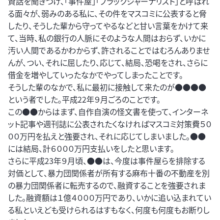
資話を聞きつけ、「事件屋」「ブラックジャーナリスト」と呼ばれ
る面々が、弱みのある私に、その件をマスコミに公表すると脅
したり、そうした輩から守ってやるなどと甘い言葉をかけて来
て、当時、私の銀行の人脈にそのような人間はおらず、いかに
汚い人間であるかわからず、許されることではむろんありませ
んが、つい、それに屈したり、応じて、結局、恐喝をされ、さらに
借金を増やしていったなかでやってしまったことです。
そうした輩のなかで、私に最初に接触して来たのが●●●●
という者でした。平成22年９月ごろのことです。
この●●からはまず、自作自演の怪文書を使って、インターネ
ット記事や週刊誌に公表されたくなければマスコミ対策費５０
００万円を払えと強要され、それに応じてしまいました。●●
には結局、計６０００万円支払いをしたと思います。
さらに平成23年９月頃、●●は、今度は事件屋らを排除する
対価として、暴力団関係者が所有する麻布十番の不動産を別
の暴力団関係者に転売するので、融資することを強要されま
した。融資額は１億４０００万円であり、いかに追い込まれてい
る私といえども受けられるはすもなく、何度も何度もお断りし