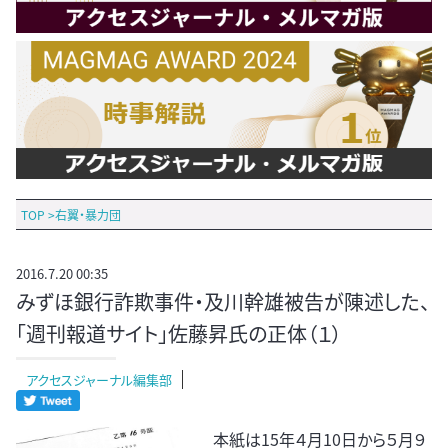
TOP
>
右翼・暴力団
2016.7.20 00:35
みずほ銀行詐欺事件・及川幹雄被告が陳述した、
「週刊報道サイト」佐藤昇氏の正体（１）
アクセスジャーナル編集部
本紙は15年４月10日から５月９