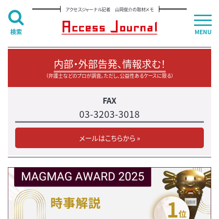
アクセスジャーナル記者 山岡俊介の取材メモ
検索
MENU
内部・外部告発、情報求む！
（弁護士などのプロが調査。ただし、公益性あるケースに限る）
FAX
03-3203-3018
メールはこちらから »