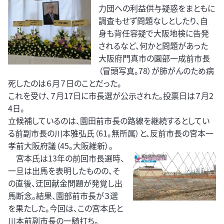
力団への利益供与疑惑をまともに
調査もせず問題なしとしたり、自
身も背任容疑で大阪地検に告発
されるなど、何かと問題があった
大阪府門真市の園部一成前市長
（冒頭写真。78）が肺がんのため病
死したのは６月７日のことだった。
これを受け、７月17日に市長選が公示された。投票日は７月2
4日。
立候補しているのは、園田前市長の路線を継続するとしてい
る前副市長の川本雅弘氏（61。無所属）と、反前市長の宮本一
孝前大阪府議（45。大阪維新）。
宮本氏は13年の前回市長選時、
一旦は出馬を表明したものの、そ
の直後、迂回献金問題が発覚し出
馬断念。結果、園部前市長が３選
を果たした。今回は、この宮本氏と
川本前副市長の一騎打ち。