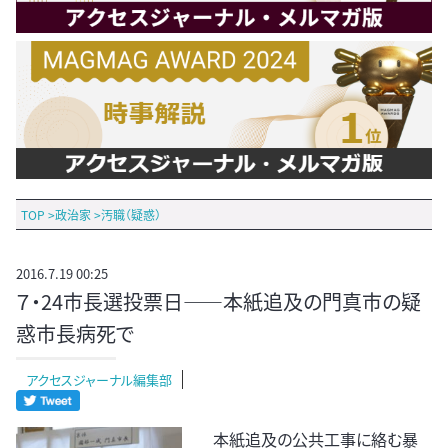
TOP
>
政治家
>
汚職（疑惑）
2016.7.19 00:25
７・24市長選投票日――本紙追及の門真市の疑
惑市長病死で
アクセスジャーナル編集部
本紙追及の公共工事に絡む暴