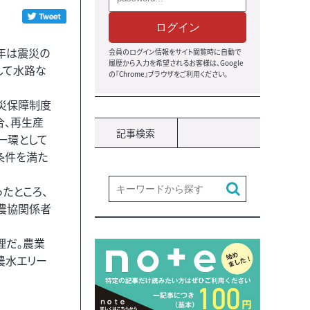
ログイン
年は震災の
会員のログイン情報をサイト閲覧時に自動で
履歴から入力を希望されるお客様は、Google
して水路な
の『Chrome』ブラウザをご利用ください。
災保障制度
合、再生産
記事検索
一環として
条件を満た
たところ、
農協関係者
理だ。農業
農水エリー