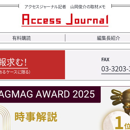
アクセスジャーナル記者 山岡俊介の取材メモ
有料購読
編集長紹介
報求む！
FAX
03-3203-
あるケースに限る）