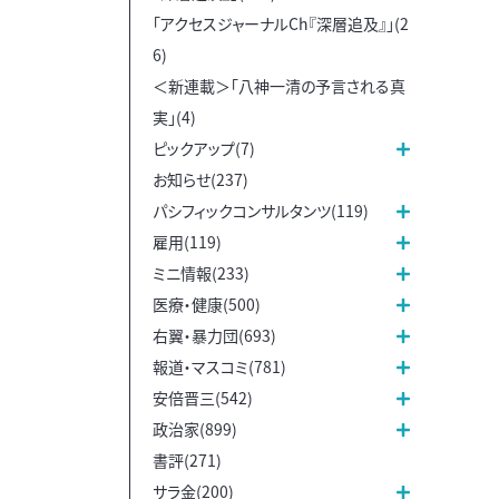
「アクセスジャーナルCh『深層追及』」(2
6)
＜新連載＞「八神一清の予言される真
実」(4)
ピックアップ(7)
お知らせ(237)
パシフィックコンサルタンツ(119)
雇用(119)
ミニ情報(233)
医療・健康(500)
右翼・暴力団(693)
報道・マスコミ(781)
安倍晋三(542)
政治家(899)
書評(271)
サラ金(200)