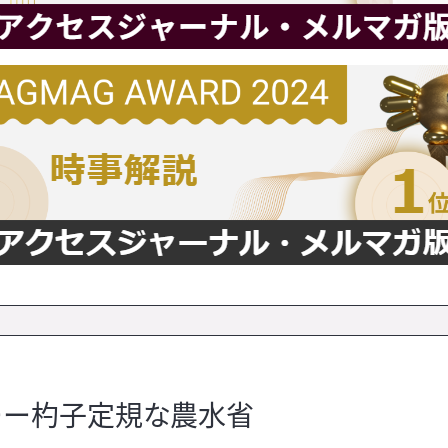
ーー杓子定規な農水省