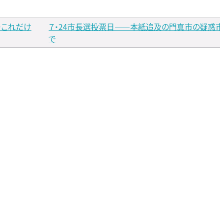
ーこれだけ
７・24市長選投票日――本紙追及の門真市の疑惑
で