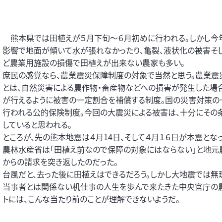
熊本県では田植えが５月下旬～６月初めに行われる。しかし今
影響で地面が傾いて水が張れなかったり、亀裂、液状化の被害そ
ど農業用施設の損傷で田植えが出来ない農家も多い。
庶民の感覚なら、農業震災保障制度の対象で当然と思う。農業震
とは、自然災害による農作物・畜産物などへの損害が発生した場
が行えるように被害の一定割合を補償する制度。国の災害対策の
行われる公的保険制度。今回の大震災による被害は、十分にその
していると思われる。
ところが、先の熊本地震は４月14日、そして４月１６日が本震となっ
農林水産省は「田植え前なので保障の対象にはならない」と地元
からの請求を突き返したのだった。
台風だと、去った後に田植えはできるだろう。しかし大地震では無
当事者とは関係ない机仕事の人生を歩んで来たきた中央官庁の
トには、こんな当たり前のことが理解できないようだ。