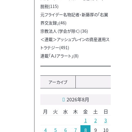
脱税(115)
元フライデー名物記者・新藤厚の「右翼
界交友録」(46)
宗教法人（学会が除く）(36)
＜連載＞アッシュブレインの資産運用ス
トラテジー(491)
連載「ＡＪアラート」(8)
アーカイブ
2026年8月
月
火
水
木
金
土
日
1
2
3
4
5
6
7
8
9
10