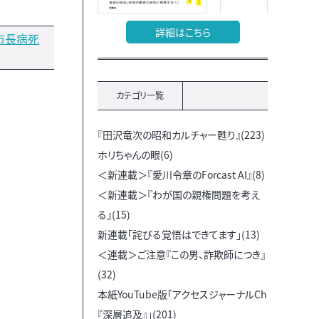
詳細はこちら
市長病死
カテゴリ一覧
『田沢竜次の昭和カルチャー甦り』(223)
ホリちゃんの眼(6)
＜新連載＞『愛川令章のForcast AI』(8)
＜新連載＞『わが国の親権問題を考え
る』(15)
新連載「詫びる覚悟はできてます」(13)
＜連載＞ご注意『この男、詐欺師につき』
(32)
本紙YouTube版「アクセスジャーナルCh
『深層追及』」(201)