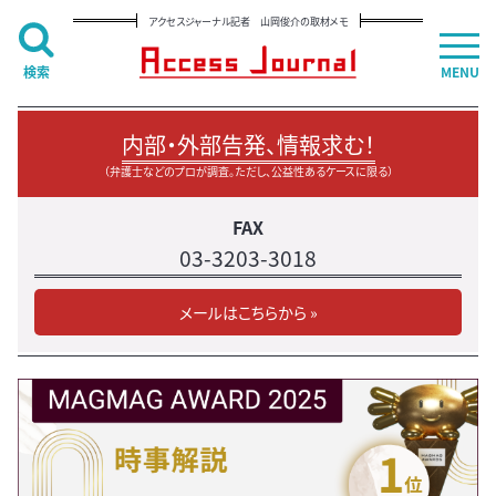
アクセスジャーナル記者 山岡俊介の取材メモ
検索
MENU
内部・外部告発、情報求む！
（弁護士などのプロが調査。ただし、公益性あるケースに限る）
FAX
03-3203-3018
メールはこちらから »