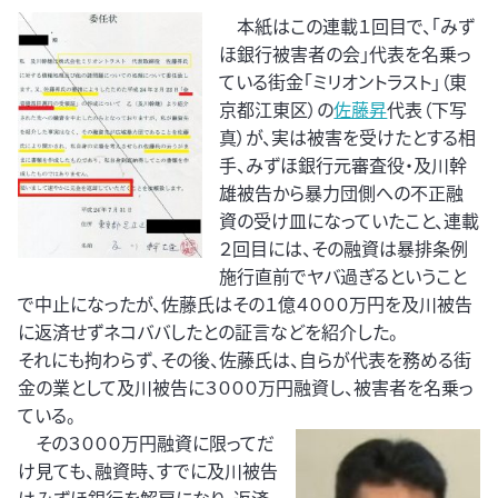
本紙はこの連載１回目で、「みず
ほ銀行被害者の会」代表を名乗っ
ている街金「ミリオントラスト」（東
京都江東区）の
佐藤昇
代表（下写
真）が、実は被害を受けたとする相
手、みずほ銀行元審査役・及川幹
雄被告から暴力団側への不正融
資の受け皿になっていたこと、連載
２回目には、その融資は暴排条例
施行直前でヤバ過ぎるということ
で中止になったが、佐藤氏はその１億４０００万円を及川被告
に返済せずネコババしたとの証言などを紹介した。
それにも拘わらず、その後、佐藤氏は、自らが代表を務める街
金の業として及川被告に３０００万円融資し、被害者を名乗っ
ている。
その３０００万円融資に限ってだ
け見ても、融資時、すでに及川被告