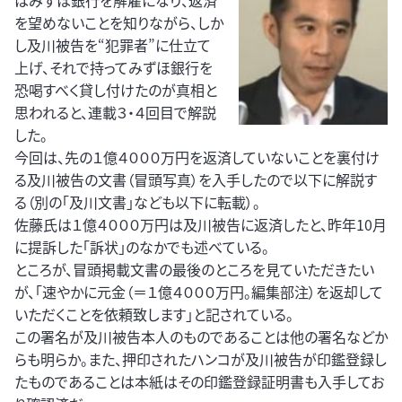
はみずほ銀行を解雇になり、返済
を望めないことを知りながら、しか
し及川被告を“犯罪者”に仕立て
上げ、それで持ってみずほ銀行を
恐喝すべく貸し付けたのが真相と
思われると、連載３・４回目で解説
した。
今回は、先の１億４０００万円を返済していないことを裏付け
る及川被告の文書（冒頭写真）を入手したので以下に解説す
る（別の「及川文書」なども以下に転載）。
佐藤氏は１億４０００万円は及川被告に返済したと、昨年10月
に提訴した「訴状」のなかでも述べている。
ところが、冒頭掲載文書の最後のところを見ていただきたい
が、「速やかに元金（＝１億４０００万円。編集部注）を返却して
いただくことを依頼致します」と記されている。
この署名が及川被告本人のものであることは他の署名などか
らも明らか。また、押印されたハンコが及川被告が印鑑登録し
たものであることは本紙はその印鑑登録証明書も入手してお