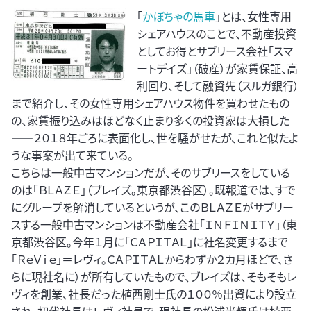
「
かぼちゃの馬車
」とは、女性専用
シェアハウスのことで、不動産投資
としてお得とサブリース会社「スマ
ートデイズ」（破産）が家賃保証、高
利回り、そして融資先（スルガ銀行）
まで紹介し、その女性専用シェアハウス物件を買わせたもの
の、家賃振り込みはほどなく止まり多くの投資家は大損した
――２０１８年ごろに表面化し、世を騒がせたが、これと似たよ
うな事案が出て来ている。
こちらは一般中古マンションだが、そのサブリースをしている
のは「ＢＬＡＺＥ」（ブレイズ。東京都渋谷区）。既報道では、すで
にグループを解消しているというが、このＢＬＡＺＥがサブリー
スする一般中古マンションは不動産会社「ＩＮＦＩＮＩＴＹ」（東
京都渋谷区。今年１月に「ＣＡＰＩＴＡＬ」に社名変更するまで
「ＲｅＶｉｅ」＝レヴィ。ＣＡＰＩＴＡＬからわずか２カ月ほどで、さ
らに現社名に）が所有していたもので、ブレイズは、そもそもレ
ヴィを創業、社長だった植西剛士氏の１００％出資により設立