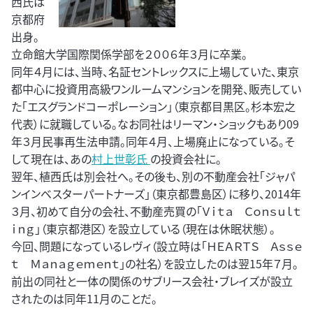
西氏は
京都府
出身。
立命館大学国際関係学部を２００６年３月に卒業。
同年４月には、当時、名証セントレックスに上場していた、東京
都中心に投資用高級ワンルームマンションを開発、販売してい
た「エスグランドコーポレーション」（東京都目黒区。杉本宏之
代表）に就職している。なお同社はリーマン・ショックもあり09
年３月民事再生法申請。同年４月、上場廃止になっている。そ
して現在は、あの
村上世彰氏
の投資会社に。
翌年、植西氏は別会社へ。その後も、別の不動産会社「ジャパ
ンインベスターパートナーズ」（東京都豊島区）に移り、2014年
３月、初めて自分の会社、不動産売買の「Ｖｉｔａ Ｃｏｎｓｕｌｔ
ｉｎｇ」（東京都港区）を設立している（現在は休眠状態）。
今回、問題になっているレヴィ（設立時は「ＨＥＡＲＴＳ Ａｓｓｅ
ｔ Ｍａｎａｇｅｍｅｎｔ」の社名）を設立したのは翌15年７月。
前出の同社と一体の関係のサブリース会社・ブレイズが設立
されたのは同年11月のことだ。