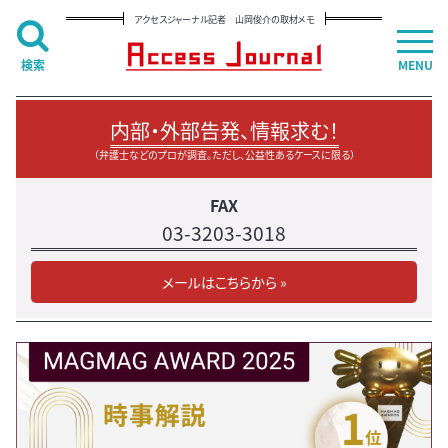
アクセスジャーナル記者 山岡俊介の取材メモ
検索
MENU
内部・外部告発、情報求む！
（弁護士などのプロが調査。ただし、公益性あるケースに限る）
FAX
03-3203-3018
メールはこちらから »