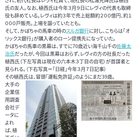
され、初代社長はレヴィ社員で、現社長の松浦光輝氏は植西
氏の友人。なお、植西氏は今年３月９日にレヴィの代表も取締
役も辞めている。レヴィは約３年で売上総額約２００億円、約１
０００戸販売。上場を謳っていたとも。
そして、かぼちゃの馬車の時の
スルガ銀行
に対し、こちらは「オ
リックス銀行」が購入者のローン提携先になっていた。
かぼちゃの馬車の黒幕は、すでに70歳近い海千山千の
佐藤太
治氏
だったが、今回は黒幕はおらず、レヴィの方の社長だった
植西氏（下左写真は現在の六本木３丁目の自宅）が首謀者と
見られる。（下右写真＝「日経」今年３月７日記事）
その植西氏は、冒頭「運転免許証」のようにまだ39歳。
大手の
企業信
用調査
会社デ
ータに
よれ
ば、植