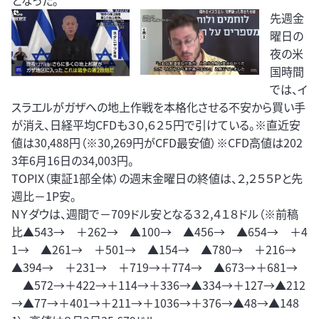
となった。
先週金
曜日の
夜の米
国時間
では、イ
スラエルがガザへの地上作戦を本格化させる不安から買い手
が消え、日経平均CFDも３０,６２５円で引けている。※直近安
値は30,488円（※30,269円がCFD最安値）※CFD高値は202
3年6月16日の34,003円。
TOPIX（東証1部全体）の週末金曜日の終値は、２,２５５Pと先
週比－1P安。
NＹダウは、週間で－709ドル安となる３２,４１８ドル（※前稿
比▲543→ ＋262→ ▲100→ ▲456→ ▲654→ ＋4
1→ ▲261→ ＋501→ ▲154→ ▲780→ ＋216→
▲394→ ＋231→ ＋719→＋774→ ▲673→＋681→
▲572→＋422→＋114→＋336→▲334→＋127→▲212
→▲77→＋401→＋211→＋1036→＋376→▲48→▲148