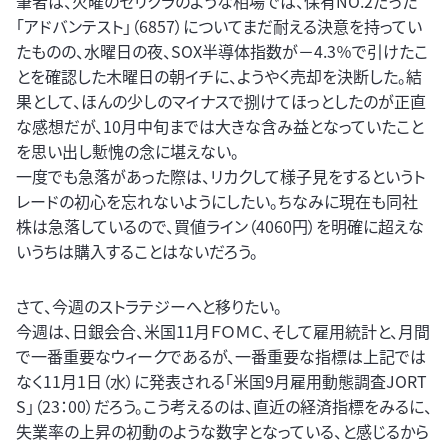
筆者は、火曜のセリクラのような相場では、保有NO.2だった
「アドバンテスト」（6857）についてまだ耐える決意を持ってい
たものの、水曜日の夜、SOX半導体指数が－4.3％で引けたこ
とを確認した木曜日の朝イチに、ようやく売却を決断した。結
果として、ほんの少しのマイナスで捌けてほっとしたのが正直
な感想だが、10月中旬までは大きな含み益となっていたこと
を思い出し慙愧の念に堪えない。
一度でも急落があった際は、リカクして様子見をするというト
レードの初心を忘れないようにしたい。ちなみに現在も同社
株は急落しているので、買値ライン（4060円）を明確に超えな
いうちは購入することはないだろう。
さて、今週のストラテジーへと移りたい。
今週は、日銀会合、米国11月ＦＯＭＣ、そして雇用統計と、月間
で一番重要なウィークであるが、一番重要な指標は上記では
なく11月1日（水）に発表される「米国9月雇用動態調査JORT
S」（23：00）だろう。こう考えるのは、直近の経済指標をみるに、
失業率の上昇の初動のような数字となっている、と感じるから