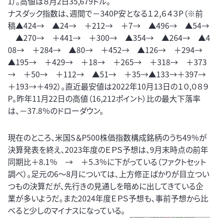
1）。高値は８月2日35,679ドル。
ナスダック指数は、週間で－340P安となる１２,６４３P（※前
稿▲424→ ▲24→ ＋212→ ＋7→ ▲496→ ▲54→
▲270→ ＋441→ ＋300→ ▲354→ ▲264→ ▲4
08→ ＋284→ ▲80→ ＋452→ ▲126→ ＋294→
▲195→ ＋429→ ＋18→ ＋265→ ＋318→ ＋373
→ ＋50→ ＋112→ ▲51→ ＋35→▲133→＋397→
＋193→＋492）。直近最安値は2022年10月13日の１０,０８９
P。昨年11月22日の高値（16,212ポイント）比の最大下落率
は、－37.8％のドローダウン。
現在のところ、米国S＆P500株価指数構成銘柄のうち49％が
決算発表を終え、2023年度のＥＰＳ予想は、9月末時点の前年
同期比＋8.1％ → ＋5.3％に下がっている（ファクトセット
調べ）。足元の6～8月については、上方修正ばかりが目立つい
つもの決算だが、先行きの見通しを暗めに出してきている企
業が多いようだ。また2024年度ＥＰＳ予想も、事前予想から比
べると少しのマイナスになっている。