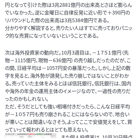
円となって引けた際は3兆2881億円の出来高とさほど膨らん
でいなかった。逆に金曜日に自律反発に近い形で＋390円の
リバウンドした際の出来高は3兆5384億円である。
分かりやすく解説すると、売りたい人はすでに売っておりパニッ
ク的な売買になっていないということである。
次は海外投資家の動向だ。10月3週目は、－１７５１億円（先
物－1115億円、現物－636億円）の売り越しだったのだが、こ
の間、日経平均は－1057円安の暴落だった。しかし上記の数
字を見ると、海外勢が誘発した売り崩しではないことがわか
る。売っていた主体をみるとほぼ信託銀行。信託銀行は、国内
や海外の年金の運用主体のイメージなので、一過性の売りだ
ったのかもしれない。
ただ、そうだとしても強い相場付きだったら、こんな日経平均
が－１０５７円も売り崩されることにはならないので、地合い
が悪いことは間違いなさそう。よってここで安値覚えをして、買
っていって報われるとはとても思えない。
また個人投資家は、10月20日時点