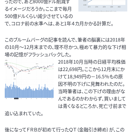
ったので、あと8000億ドル削減す
るイメージだろうか。ここまで毎月
500億ドルくらい減少させているの
で、コロナ前の水準へは、あと1年４カ月かかる計算だ。
このブルームバーグの記事を読んで、筆者の脳裏には2018年
の10月～12月末までの、理不尽かつ、極めて暴力的な下げ相
場の記憶がフラッシュバックした。
2018年10月当時の日経平均株価
は22,698円。ここから12月末にか
けて18,949円の－16.5％もの原
因不明の下げに見舞われたのだ。
当時筆者は、この下げの理由がな
んであるのかわからず、買いまして
は青くなるどころか、死亡寸前まで
追い込まれていた。
後になってＦＲＢが初めて行ったＱＴ（金融引き締め）が、この