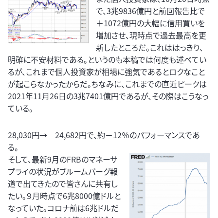
で、3兆9836億円と前回報告比で
＋1072億円の大幅に信用買いを
増加させ、現時点で過去最高を更
新したところだ。これははっきり、
明確に不安材料である。というのも本稿では何度も述べてい
るが、これまで個人投資家が相場に強気であるとロクなこと
が起こらなかったからだ。ちなみに、これまでの直近ピークは
2021年11月26日の3兆7401億円であるが、その際はこうなっ
ている。
28,030円→ 24,682円で、約－12％のパフォーマンスであ
る。
そして、最新9月のFRBのマネーサ
プライの状況がブルームバーグ報
道で出てきたので皆さんに共有し
たい。９月時点で6兆8000億ドルと
なっていた。コロナ前は6兆ドルだ