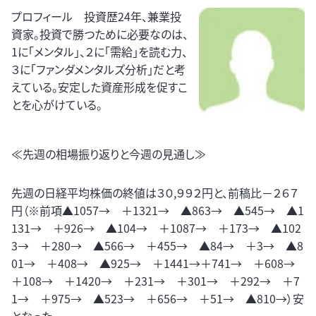
プロフィール 投資歴24年、兼業投
資家。投資で勝つために必要なのは、
1に「メンタル」、２に「需給」を読む力、
３に「ファンダメンタルズ分析」だと考
えている。安定した資産形成を促すこ
とを心がけている。
≪先週の相場振り返りと今週の見通し≫
先週の日経平均株価の終値は３０,９９２円と、前稿比－２６７
円（※前項▲1057→ ＋1321→ ▲863→ ▲545→ ▲1
131→ ＋926→ ▲104→ ＋1087→ ＋173→ ▲102
3→ ＋280→ ▲566→ ＋455→ ▲84→ ＋3→ ▲8
01→ ＋408→ ▲925→ ＋1441→＋741→ ＋608→
＋108→ ＋1420→ ＋231→ ＋301→ ＋292→ ＋7
1→ ＋975→ ▲523→ ＋656→ ＋51→ ▲810→）安