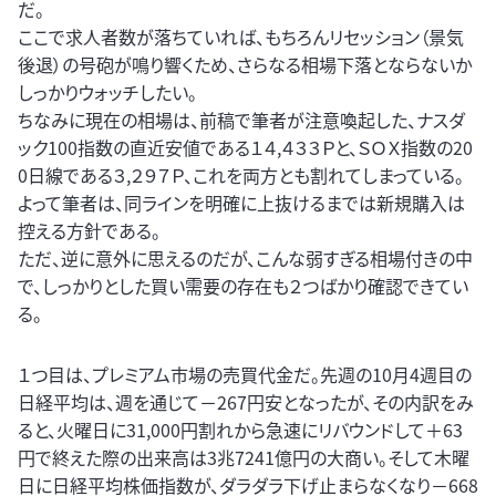
だ。
ここで求人者数が落ちていれば、もちろんリセッション（景気
後退）の号砲が鳴り響くため、さらなる相場下落とならないか
しっかりウォッチしたい。
ちなみに現在の相場は、前稿で筆者が注意喚起した、ナスダ
ック100指数の直近安値である１４,４３３Ｐと、ＳＯＸ指数の20
0日線である３,２９７Ｐ、これを両方とも割れてしまっている。
よって筆者は、同ラインを明確に上抜けるまでは新規購入は
控える方針である。
ただ、逆に意外に思えるのだが、こんな弱すぎる相場付きの中
で、しっかりとした買い需要の存在も２つばかり確認できてい
る。
１つ目は、プレミアム市場の売買代金だ。先週の10月4週目の
日経平均は、週を通じて－267円安となったが、その内訳をみ
ると、火曜日に31,000円割れから急速にリバウンドして＋63
円で終えた際の出来高は3兆7241億円の大商い。そして木曜
日に日経平均株価指数が、ダラダラ下げ止まらなくなり－668