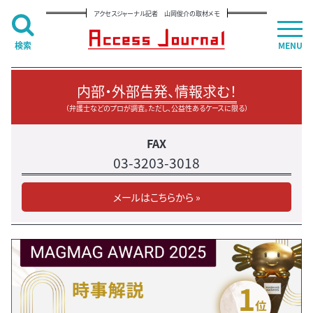
アクセスジャーナル記者 山岡俊介の取材メモ
検索
MENU
内部・外部告発、情報求む！
（弁護士などのプロが調査。ただし、公益性あるケースに限る）
FAX
03-3203-3018
メールはこちらから »