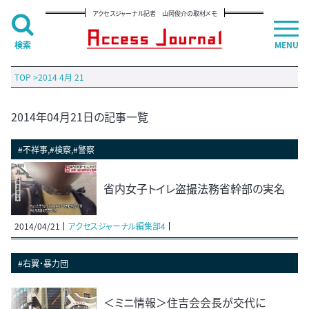
アクセスジャーナル記者 山岡俊介の取材メモ
検索
MENU
TOP
>
2014 4月 21
2014年04月21日の記事一覧
#不祥事,#検察,#警察
省内女子トイレ盗撮法務省幹部の実名
2014/04/21
アクセスジャーナル編集部4
#右翼・暴力団
＜ミニ情報＞住吉会会長が交代に