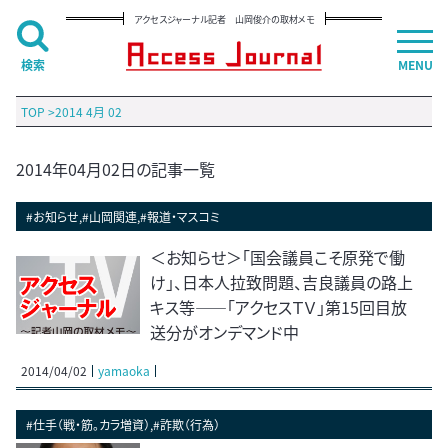
アクセスジャーナル記者 山岡俊介の取材メモ
検索
MENU
TOP
>
2014 4月 02
2014年04月02日の記事一覧
#お知らせ,#山岡関連,#報道・マスコミ
＜お知らせ＞「国会議員こそ原発で働
け」、日本人拉致問題、吉良議員の路上
キス等――「アクセスＴＶ」第15回目放
送分がオンデマンド中
2014/04/02
yamaoka
#仕手（戦・筋。カラ増資）,#詐欺（行為）