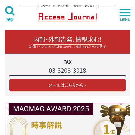
アクセスジャーナル記者 山岡俊介の取材メモ
検索
MENU
内部・外部告発、情報求む！
（弁護士などのプロが調査。ただし、公益性あるケースに限る）
FAX
03-3203-3018
メールはこちらから »