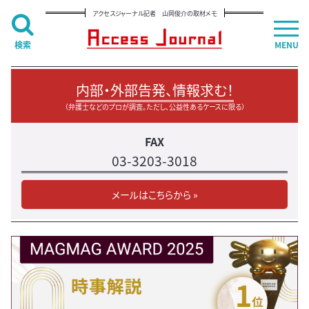
アクセスジャーナル記者 山岡俊介の取材メモ
検索
MENU
内部・外部告発、情報求む！
（弁護士などのプロが調査。ただし、公益性あるケースに限る）
FAX
03-3203-3018
メールはこちらから »