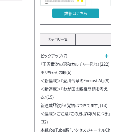
詳細はこちら
カテゴリ一覧
ピックアップ(7)
『田沢竜次の昭和カルチャー甦り』(222)
ホリちゃんの眼(6)
＜新連載＞『愛川令章のForcast AI』(8)
＜新連載＞『わが国の親権問題を考え
る』(15)
新連載「詫びる覚悟はできてます」(13)
＜連載＞ご注意『この男、詐欺師につき』
(32)
本紙YouTube版「アクセスジャーナルCh