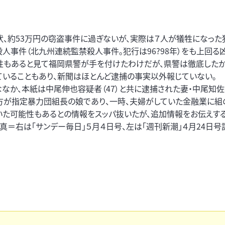
、約53万円の窃盗事件に過ぎないが、実際は７人が犠牲になった
殺人事件（北九州連続監禁殺人事件。犯行は96?98年）をも上回る
性もあると見て福岡県警が手を付けたわけだが、県警は徹底した
ていることもあり、新聞はほとんど逮捕の事実以外報じていない。
ななか、本紙は中尾伸也容疑者（47）と共に逮捕された妻・中尾知佐
の方が指定暴力団組長の娘であり、一時、夫婦がしていた金融業に組
いた可能性もあるとの情報をスッパ抜いたが、追加情報をお伝えする
写真＝右は「サンデー毎日」５月４日号、左は「週刊新潮」４月24日号