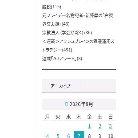
脱税(115)
元フライデー名物記者・新藤厚の「右翼
界交友録」(46)
宗教法人（学会が除く）(36)
＜連載＞アッシュブレインの資産運用ス
トラテジー(491)
連載「ＡＪアラート」(8)
アーカイブ
2026年8月
月
火
水
木
金
土
日
1
2
3
4
5
6
7
8
9
10