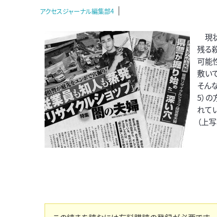
アクセスジャーナル編集部4
現状
残る
可能
敷い
そん
5）
れて
（上