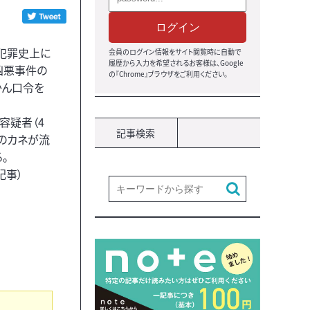
ログイン
犯罪史上に
会員のログイン情報をサイト閲覧時に自動で
履歴から入力を希望されるお客様は、Google
凶悪事件の
の『Chrome』ブラウザをご利用ください。
かん口令を
容疑者（4
記事検索
のカネが流
。
記事）