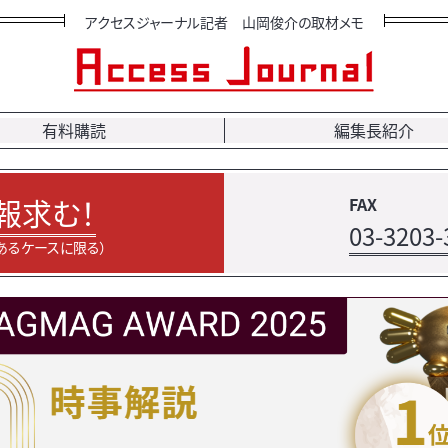
アクセスジャーナル記者 山岡俊介の取材メモ
有料購読
編集長紹介
報求む！
FAX
03-3203-
あるケースに限る）