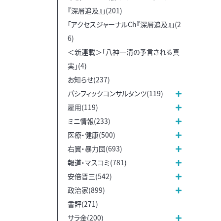
『深層追及』」(201)
「アクセスジャーナルCh『深層追及』」(2
6)
＜新連載＞「八神一清の予言される真
実」(4)
お知らせ(237)
パシフィックコンサルタンツ(119)
雇用(119)
ミニ情報(233)
医療・健康(500)
右翼・暴力団(693)
報道・マスコミ(781)
安倍晋三(542)
政治家(899)
書評(271)
サラ金(200)