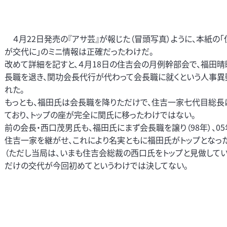
４月22日発売の『アサ芸』が報じた（冒頭写真）ように、本紙の
が交代に」のミニ情報は正確だったわけだ。
改めて詳細を記すと、４月18日の住吉会の月例幹部会で、福田
長職を退き、関功会長代行が代わって会長職に就くという人事異
れた。
もっとも、福田氏は会長職を降りただけで、住吉一家七代目総長
ており、トップの座が完全に関氏に移ったわけではない。
前の会長・西口茂男氏も、福田氏にまず会長職を譲り（98年）、0
住吉一家を継がせ、これにより名実ともに福田氏がトップとなっ
（ただし当局は、いまも住吉会総裁の西口氏をトップと見做してい
だけの交代が今回初めてというわけでは決してない。