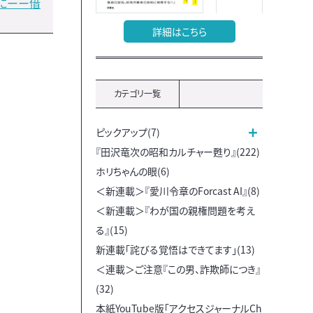
にーー借
詳細はこちら
カテゴリ一覧
ピックアップ(7)
『田沢竜次の昭和カルチャー甦り』(222)
ホリちゃんの眼(6)
＜新連載＞『愛川令章のForcast AI』(8)
＜新連載＞『わが国の親権問題を考え
る』(15)
新連載「詫びる覚悟はできてます」(13)
＜連載＞ご注意『この男、詐欺師につき』
(32)
本紙YouTube版「アクセスジャーナルCh