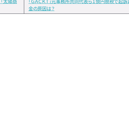
）「太陽商
「ＧＡＣＫＴ」元事務所共同代表ら１億円脱税で起訴
金の原因は？