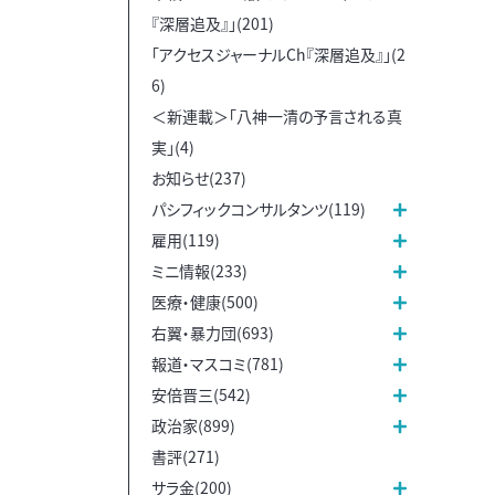
『深層追及』」(201)
「アクセスジャーナルCh『深層追及』」(2
6)
＜新連載＞「八神一清の予言される真
実」(4)
お知らせ(237)
パシフィックコンサルタンツ(119)
雇用(119)
ミニ情報(233)
医療・健康(500)
右翼・暴力団(693)
報道・マスコミ(781)
安倍晋三(542)
政治家(899)
書評(271)
サラ金(200)