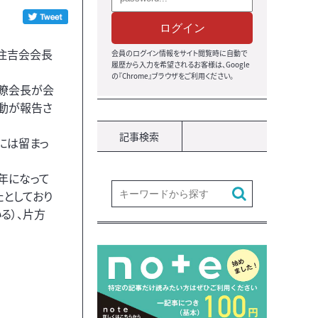
ログイン
「住吉会会長
会員のログイン情報をサイト閲覧時に自動で
履歴から入力を希望されるお客様は、Google
の『Chrome』ブラウザをご利用ください。
晴瞭会長が会
動が報告さ
記事検索
には留まっ
5年になって
たとしており
る）、片方