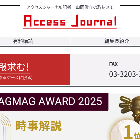
アクセスジャーナル記者 山岡俊介の取材メモ
有料購読
編集長紹介
報求む！
FAX
03-3203-
あるケースに限る）