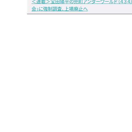
＜連載＞宝田陽平の兜町アンダーワールド（４３４
会」に強制調査、上場廃止へ