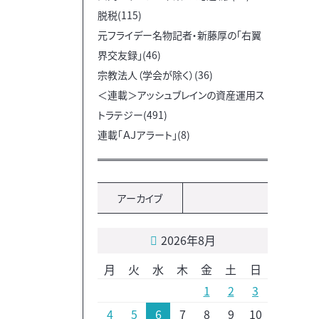
脱税(115)
元フライデー名物記者・新藤厚の「右翼
界交友録」(46)
宗教法人（学会が除く）(36)
＜連載＞アッシュブレインの資産運用ス
トラテジー(491)
連載「ＡＪアラート」(8)
アーカイブ
2026年8月
月
火
水
木
金
土
日
1
2
3
4
5
6
7
8
9
10